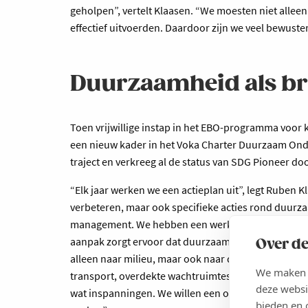
geholpen”, vertelt Klaasen. “We moesten niet allee
effectief uitvoerden. Daardoor zijn we veel bewuste
Duurzaamheid als br
Toen vrijwillige instap in het EBO-programma voor k
een nieuw kader in het Voka Charter Duurzaam Onder
traject en verkreeg al de status van SDG Pioneer do
“Elk jaar werken we een actieplan uit”, legt Ruben Kl
verbeteren, maar ook specifieke acties rond duurzaa
management. We hebben een werkgroep met mensen u
aanpak zorgt ervoor dat duurzaamheid breed gedra
Over de
alleen naar milieu, maar ook naar dierenwelzijn en
We maken g
transport, overdekte wachtruimtes voor dieren en d
deze websi
wat inspanningen. We willen een omgeving creëren
bieden en 