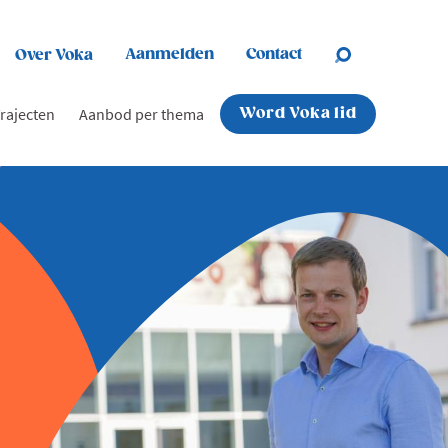
Aanmelden
Contact
Over Voka
rajecten
Aanbod per thema
Word Voka lid