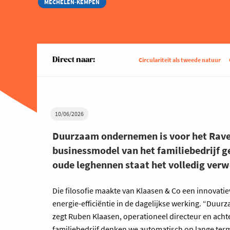
MECHELEN-KEMPEN
Direct naar:
Circulariteit als tweede natuur
10/06/2026
Duurzaam ondernemen is voor het Ravel
businessmodel van het familiebedrijf g
oude leghennen staat het volledig verw
Die filosofie maakte van Klaasen & Co een innovatiev
energie-efficiëntie in de dagelijkse werking. “Duur
zegt Ruben Klaasen, operationeel directeur en acht
familiebedrijf denken we automatisch op lange termi