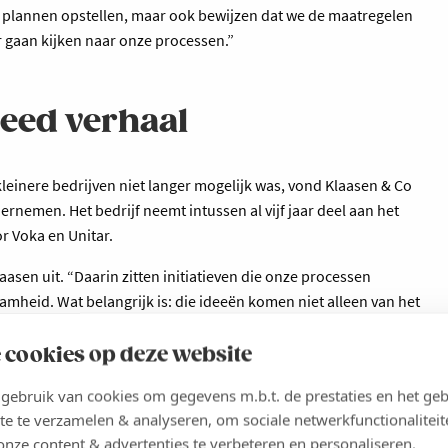
n plannen opstellen, maar ook bewijzen dat we de maatregelen
r gaan kijken naar onze processen.”
eed verhaal
leinere bedrijven niet langer mogelijk was, vond Klaasen & Co
nemen. Het bedrijf neemt intussen al vijf jaar deel aan het
or Voka en Unitar.
aasen uit. “Daarin zitten initiatieven die onze processen
mheid. Wat belangrijk is: die ideeën komen niet alleen van het
it alle afdelingen die de actiepunten mee uitwerkt. Die
gen wordt binnen de onderneming. Daarbij kijken we niet
 cookies op deze website
 mensen. Zo investeren we onder meer in extra verkoeling na het
ebruik van cookies om gegevens m.b.t. de prestaties en het geb
iervriendelijke slachtprocessen. Ook op HR-vlak leveren we heel
te te verzamelen & analyseren, om sociale netwerkfunctionaliteit
 waar medewerkers kansen krijgen om te groeien en zich goed
onze content & advertenties te verbeteren en personaliseren.