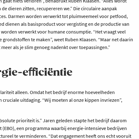
gaat niets verloren”, benadrukt Ruben Klaasen. “Alles wordt
n de dieren zitten, recupereren we.” Die circulaire aanpak
oces. Darmen worden verwerkt tot pluimveemeel voor petfood,
ed dienen als basisproduct voor vergisting en de productie van
worden verwerkt voor humane consumptie. “Het vraagt veel
 grondstoffen te maken”, weet Ruben Klaasen. “Maar net daarin
et meer als je slim genoeg nadenkt over toepassingen.”
rgie-eﬀiciëntie
ulariteit alleen. Omdat het bedrijf enorme hoeveelheden
 cruciale uitdaging. “Wij moeten al onze kippen invriezen”,
bsolute prioriteit is.” Jaren geleden stapte het bedrijf daarom
st (EBO), een programma waarbij energie-intensieve bedrijven
tureel te verminderen. “Dat engagement heeft ons echt vooruit