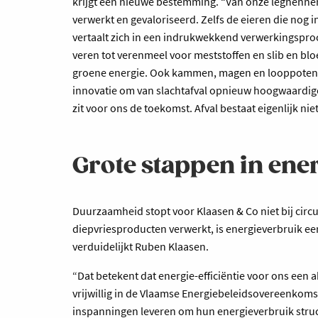
krijgt een nieuwe bestemming. “Van onze leghennen 
verwerkt en gevaloriseerd. Zelfs de eieren die nog i
vertaalt zich in een indrukwekkend verwerkingspr
veren tot verenmeel voor meststoffen en slib en blo
groene energie. Ook kammen, magen en looppoten 
innovatie om van slachtafval opnieuw hoogwaardige
zit voor ons de toekomst. Afval bestaat eigenlijk ni
Grote stappen in ene
Duurzaamheid stopt voor Klaasen & Co niet bij circ
diepvriesproducten verwerkt, is energieverbruik een
verduidelijkt Ruben Klaasen.
“Dat betekent dat energie-efficiëntie voor ons een a
vrijwillig in de Vlaamse Energiebeleidsovereenkom
inspanningen leveren om hun energieverbruik struc