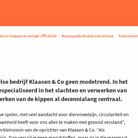
Grote stappen in energie-eﬀiciëntie
Duurzaamheid als breed verhaal
Toekomstst
se bedrijf Klaasen & Co geen modetrend. In het
especialiseerd in het slachten en verwerken van
erken van de kippen al decennialang centraal.
e speler, met veel aandacht voor dierenwelzijn, circulariteit en
zaamheid heeft voor ons alles te maken met gezond verstand”,
erkleinzoon van de oprichter van Klaasen & Co. “Als
jn. Dan verspil je geen grondstoffen, maar ga je die maximaal