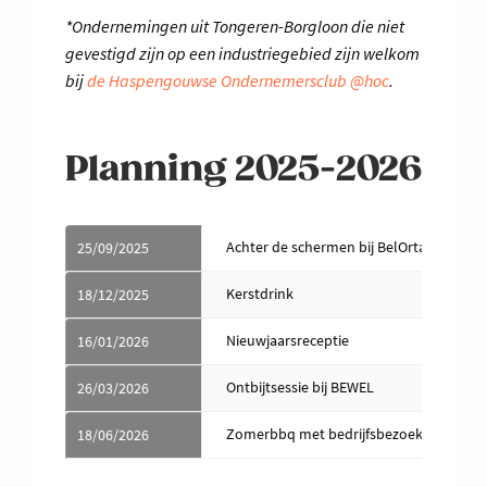
*Ondernemingen uit Tongeren-Borgloon die niet
gevestigd zijn op een industriegebied zijn welkom
bij
de Haspengouwse Ondernemersclub @hoc
.
Planning 2025-2026
Achter de schermen bij BelOrta Borgloo
25/09/2025
Kerstdrink
18/12/2025
Nieuwjaarsreceptie
16/01/2026
Ontbijtsessie bij BEWEL
26/03/2026
Zomerbbq met bedrijfsbezoek
18/06/2026