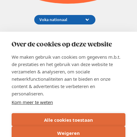
Koningsstraat 154-158, 1000 Brussel
02 229 81 11
Over de cookies op deze website
info@voka.be
We maken gebruik van cookies om gegevens m.b.t.
de prestaties en het gebruik van deze website te
verzamelen & analyseren, om sociale
netwerkfunctionaliteiten aan te bieden en onze
content & advertenties te verbeteren en
EN
personaliseren.
Pers
Nieuwsbrief
Kom meer te weten
Vacatures
Word lid
Alle cookies toestaan
Voka 2026
Algemene voorwaarden
Weigeren
Privacyverklaring