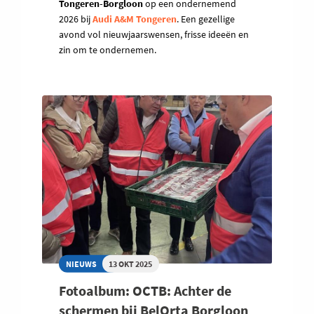
Tongeren-Borgloon
op een ondernemend
2026 bij
Audi A&M Tongeren
. Een gezellige
avond vol nieuwjaarswensen, frisse ideeën en
zin om te ondernemen.
NIEUWS
13 OKT 2025
Fotoalbum: OCTB: Achter de
schermen bij BelOrta Borgloon