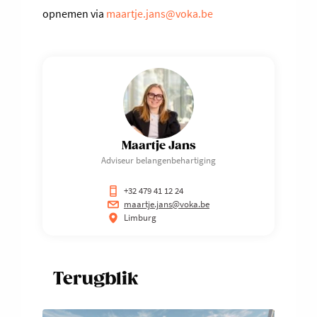
opnemen via
maartje.jans@voka.be
Maartje Jans
Adviseur belangenbehartiging
+32 479 41 12 24
maartje.jans@voka.be
Limburg
Terugblik