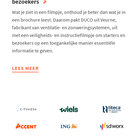
bezoekers
Wat je ziet in een filmpje, onthoud je beter dan wat je in
een brochure leest. Daarom pakt DUCO uit Veurne,
fabrikant van ventilatie- en zonweringsystemen, uit
met een veiligheids- en instructiefilmpje om starters en
bezoekers op een toegankelijke manier essentiële
informatie te geven.
LEES MEER
ABOUT
DUCO
LANCEERT
VEILIGHEIDS-
EN
INSTRUCTIEFILMPJE
VOOR
STARTERS
EN
BEZOEKERS