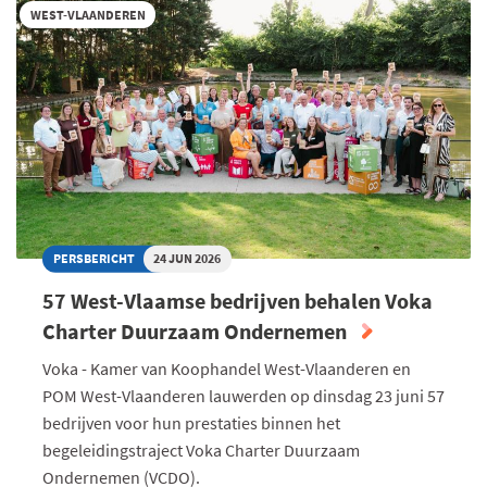
WEST-VLAANDEREN
EUROPESE
VERPAKKINGSREGELS
VRAGEN
EEN
PROACTIEVE
AANPAK
PERSBERICHT
24 JUN 2026
57 West-Vlaamse bedrijven behalen Voka
Charter Duurzaam Ondernemen
Voka - Kamer van Koophandel West-Vlaanderen en
POM West-Vlaanderen lauwerden op dinsdag 23 juni 57
bedrijven voor hun prestaties binnen het
begeleidingstraject Voka Charter Duurzaam
Ondernemen (VCDO).