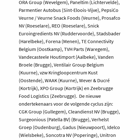
ORA Group (Wevelgem), Paneltim (Lichtervelde),
Parmentier Autobus (Sint-Eloois-Vijve), PepsiCo
Veurne / Veurne Snack Foods (Veurne), Prosafco
NV (Roeselare), REO (Roeselare), Snick
Euroingredients NV (Ruddervoorde), Stadsbader
(Harelbeke), Forena (Menen), TE Connectivity
Belgium (Oostkamp), TVH Parts (Waregem),
Vandecasteele Houtimport (Aalbeke), Vanden
Broele (Brugge), Ventilair Group Belgium
(Kuurne), vzw Kringloopcentrum Kust
(Oostende), WAAK (Kuurne), Wever & Ducré
(Kortrijk), XPO Group (Kortrijk) en Zeebrugge
Food Logistics (Zeebrugge). De nieuwe
ondertekenaars voor de volgende cyclus zijn:
CGK Group (Gullegem), Cleandienst NV (Brugge),
Surgeonious (Patella BV) (Brugge), Verhelst
Groep (Oudenburg), Gadus (Nieuwpoort), Idelco
(Wielsbeke), Soncotra NV (Poperinge), Unitron