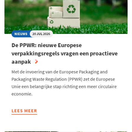
NIEUWS
20 JUL 2026
De PPWR: nieuwe Europese
verpakkingsregels vragen een proactieve
aanpak
Met de invoering van de Europese Packaging and
Packaging Waste Regulation (PPWR) zet de Europese
Unie een belangrijke stap richting een meer circulaire
economie.
LEES MEER
ABOUT
DE
PPWR:
NIEUWE