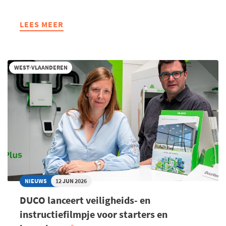
LEES MEER
ABOUT
57
WEST-
VLAAMSE
WEST-VLAANDEREN
BEDRIJVEN
BEHALEN
VOKA
CHARTER
DUURZAAM
ONDERNEMEN
NIEUWS
12 JUN 2026
DUCO lanceert veiligheids- en
instructiefilmpje voor starters en