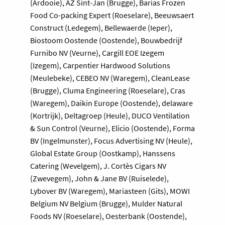
(Ardooie), AZ Sint-Jan (Brugge), Barias Frozen
Food Co-packing Expert (Roeselare), Beeuwsaert
Construct (Ledegem), Bellewaerde (Ieper),
Biostoom Oostende (Oostende), Bouwbedrijf
Furnibo NV (Veurne), Cargill EOE Izegem
(Izegem), Carpentier Hardwood Solutions
(Meulebeke), CEBEO NV (Waregem), CleanLease
(Brugge), Cluma Engineering (Roeselare), Cras
(Waregem), Daikin Europe (Oostende), delaware
(Kortrijk), Deltagroep (Heule), DUCO Ventilation
& Sun Control (Veurne), Elicio (Oostende), Forma
BV (Ingelmunster), Focus Advertising NV (Heule),
Global Estate Group (Oostkamp), Hanssens
Catering (Wevelgem), J. Cortès Cigars NV
(Zwevegem), John & Jane BV (Ruiselede),
Lybover BV (Waregem), Mariasteen (Gits), MOWI
Belgium NV Belgium (Brugge), Mulder Natural
Foods NV (Roeselare), Oesterbank (Oostende),