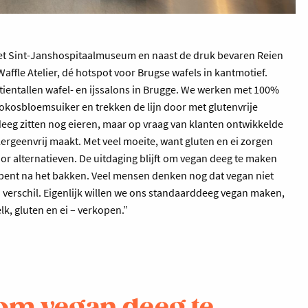
et Sint-Janshospitaalmuseum en naast de druk bevaren Reien
Waffle Atelier, dé hotspot voor Brugse wafels in kantmotief.
ientallen wafel- en ijssalons in Brugge. We werken met 100%
kokosbloemsuiker en trekken de lijn door met glutenvrije
eeg zitten nog eieren, maar op vraag van klanten ontwikkelde
ergeenvrij maakt. Met veel moeite, want gluten en ei zorgen
or alternatieven. De uitdaging blijft om vegan deeg te maken
r opent na het bakken. Veel mensen denken nog dat vegan niet
n verschil. Eigenlijk willen we ons standaarddeeg vegan maken,
k, gluten en ei – verkopen.”