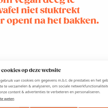
t om vegan deeg te
afel niet stuktrekt
er opent na het bakken.
 cookies op deze website
t klantvriendelijkheid, service en producten van topkwaliteit.
n leveranciers vinden voor wat we willen, zoals glutenvrije
ebruik van cookies om gegevens m.b.t. de prestaties en het geb
te te verzamelen & analyseren, om sociale netwerkfunctionaliteit
onze content & advertenties te verbeteren en personaliseren.
vrije huisgemaakte horentjes of in een potje. Sinds kort bieden
 We blijven groeien, dus onze beschikbare oppervlakte komt
te weten
 en op onze processen eenvoudiger maken, zodat het