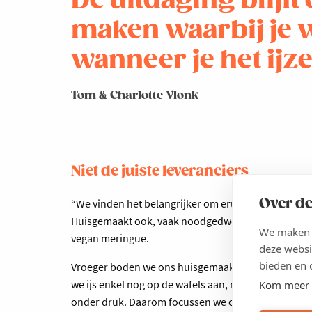
De uitdaging blijf
maken waarbij je w
wanneer je het ijz
Tom & Charlotte Vlonk
Niet de juiste leveranciers
Over de
“We vinden het belangrijker om eruit te springen me
Huisgemaakt ook, vaak noodgedwongen, omdat we gee
We maken g
vegan meringue.
deze websi
bieden en 
Vroeger boden we ons huisgemaakt ijs aan op gluten
we ijs enkel nog op de wafels aan, niet meer apart.
Kom meer 
onder druk. Daarom focussen we op onze winnaars