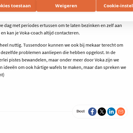
Bryo StartUp Advanced halen, in gesprekken met onder meer Wim
okies toestaan
Weigeren
Cookie-inste
aner’ moesten werken voordat we bijkomende vestigingen kunnen
ieel traject waarbij je 4 dagen aan een stuk ergens in een
lve dag met periodes ertussen om te laten bezinken en zelf aan
 en kan je Voka-coach altijd contacteren.
 heel nuttig. Tussendoor kunnen we ook bij mekaar terecht om
en dezelfde problemen aanliepen die hebben opgelost. In de
erlei pistes bewandelen, maar onder meer door Voka zijn we
n ideeën om ook hártige wafels te maken, maar dan spreken we
ht)
Deel