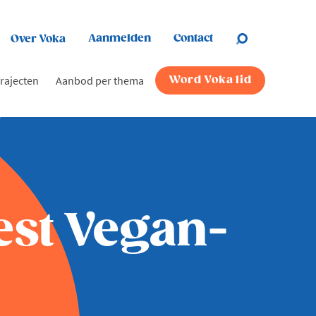
Aanmelden
Contact
Over Voka
rajecten
Aanbod per thema
Word Voka lid
Best Vegan-