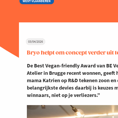
WEST-VLAANDEREN
03/04/2026
Bryo helpt om concept verder uit 
De Best Vegan-friendly Award van BE Ve
Atelier in Brugge recent wonnen, geeft
mama Katrien op R&D tekenen zoon en d
belangrijkste devies daarbij is keuzes 
winnaars, niet op je verliezers.”