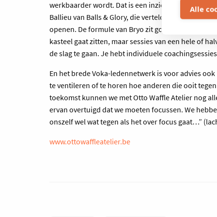
werkbaarder wordt. Dat is een inzicht dat we uit 
Alle co
Ballieu van Balls & Glory, die vertelde dat we ‘le
openen. De formule van Bryo zit goed. Geen commerc
kasteel gaat zitten, maar sessies van een hele of ha
de slag te gaan. Je hebt individuele coachingsessies
En het brede Voka-ledennetwerk is voor advies ook
te ventileren of te horen hoe anderen die ooit teg
toekomst kunnen we met Otto Waffle Atelier nog all
ervan overtuigd dat we moeten focussen. We hebbe
onszelf wel wat tegen als het over focus gaat…” (lac
www.ottowaffleatelier.be