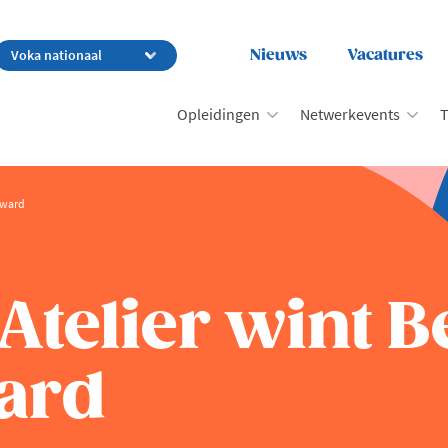
Nieuws
Vacatures
Opleidingen
Netwerkevents
T
award
 Atelier wint 
ward