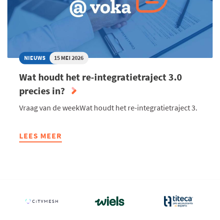
-
DE
ARBEIDSMARKT
WORDT
STEEDS
NIEUWS
15 MEI 2026
TRANSPARANTER,
Wat houdt het re-integratietraject 3.0
MET
precies in?
OF
ZONDER
Vraag van de weekWat houdt het re-integratietraject 3.
NIEUWE
WETGEVING
LEES MEER
ABOUT
WAT
HOUDT
HET
RE-
INTEGRATIETRAJECT
3.0
PRECIES