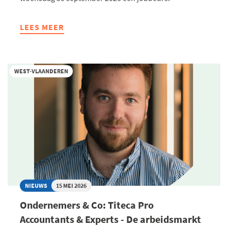
LEES MEER
ABOUT
PARTNERS
SLAAN
HANDEN
WEST-VLAANDEREN
IN
ELKAAR:
JOBBEURS
MOET
MEDEWERKERS
ALSTOM
BRUGGE
VLOT
AAN
NIEUW
NIEUWS
15 MEI 2026
WERK
Ondernemers & Co: Titeca Pro
HELPEN
Accountants & Experts - De arbeidsmarkt