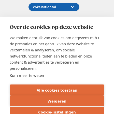
Koningsstraat 154-158, 1000 Brussel
02 229 81 11
Over de cookies op deze website
info@voka.be
We maken gebruik van cookies om gegevens m.b.t.
de prestaties en het gebruik van deze website te
verzamelen & analyseren, om sociale
netwerkfunctionaliteiten aan te bieden en onze
content & advertenties te verbeteren en
EN
personaliseren.
Pers
Nieuwsbrief
Kom meer te weten
Vacatures
Word lid
Alle cookies toestaan
Voka 2026
Algemene voorwaarden
Weigeren
Privacyverklaring
Cookie verklaring
Cookie-instellingen
Cookie instellingen