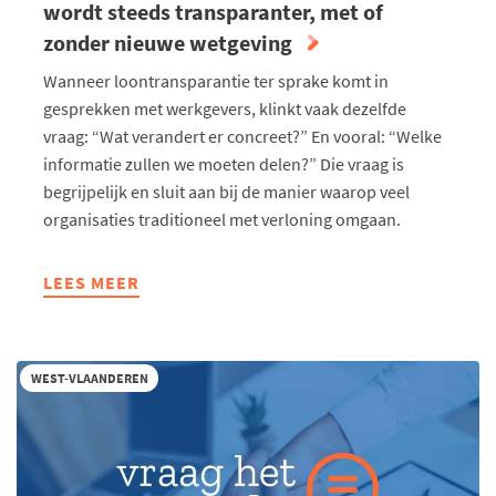
wordt steeds transparanter, met of
zonder nieuwe wetgeving
Wanneer loontransparantie ter sprake komt in
gesprekken met werkgevers, klinkt vaak dezelfde
vraag: “Wat verandert er concreet?” En vooral: “Welke
informatie zullen we moeten delen?” Die vraag is
begrijpelijk en sluit aan bij de manier waarop veel
organisaties traditioneel met verloning omgaan.
LEES MEER
ABOUT
ONDERNEMERS
&
CO:
WEST-VLAANDEREN
TITECA
PRO
ACCOUNTANTS
&
EXPERTS