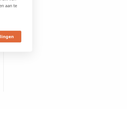
en aan te
llingen