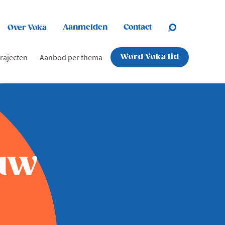
Aanmelden
Contact
Over Voka
rajecten
Aanbod per thema
Word Voka lid
euw