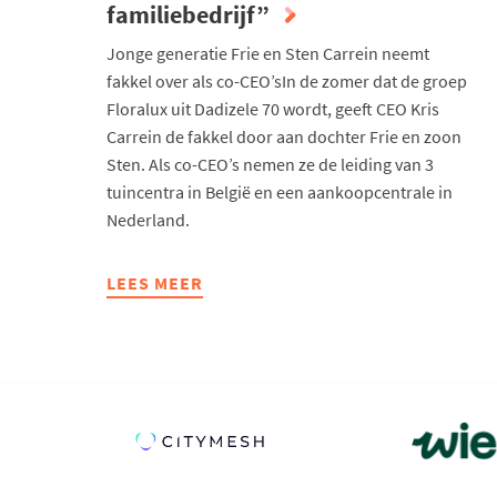
familiebedrijf”
Jonge generatie Frie en Sten Carrein neemt
fakkel over als co-CEO’sIn de zomer dat de groep
Floralux uit Dadizele 70 wordt, geeft CEO Kris
Carrein de fakkel door aan dochter Frie en zoon
Sten. Als co-CEO’s nemen ze de leiding van 3
tuincentra in België en een aankoopcentrale in
Nederland.
LEES MEER
ABOUT
“FLORALUX
IS
OP
ALLE
VLAKKEN
EEN
FAMILIEBEDRIJF”