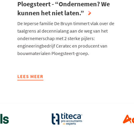
Ploegsteert - “Ondernemen? We
kunnen het niet laten.”
De Ieperse familie De Bruyn timmert vlak over de
taalgrens al decennialang aan de weg van het
ondernemerschap met 2 sterke pijlers:
engineeringbedrijf Ceratec en producent van
bouwmaterialen Ploegsteert-groep.
LEES MEER
ABOUT
DE
NIEUWE
GENERATIE
BIJ
CERATEC
EN
PLOEGSTEERT
-