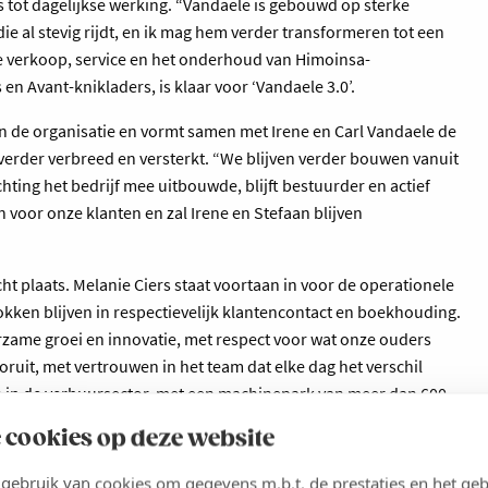
s tot dagelijkse werking. “Vandaele is gebouwd op sterke
die al stevig rijdt, en ik mag hem verder transformeren tot een
e verkoop, service en het onderhoud van Himoinsa-
n Avant-knikladers, is klaar voor ‘Vandaele 3.0’.
 de organisatie en vormt samen met Irene en Carl Vandaele de
f verder verbreed en versterkt. “We blijven verder bouwen vanuit
chting het bedrijf mee uitbouwde, blijft bestuurder en actief
n voor onze klanten en zal Irene en Stefaan blijven
ht plaats. Melanie Ciers staat voortaan in voor de operationele
rokken blijven in respectievelijk klantencontact en boekhouding.
urzame groei en innovatie, met respect voor wat onze ouders
ruit, met vertrouwen in het team dat elke dag het verschil
de in de verhuursector, met een machinepark van meer dan 600
e op in de verhuur van stroomgeneratoren en werfbatterijen,
 cookies op deze website
ersteunt bij energiezuinige en duurzame werven.
ebruik van cookies om gegevens m.b.t. de prestaties en het geb