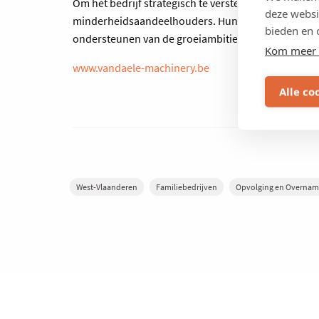
Om het bedrijf strategisch te versterken, krijgt Me
deze websi
minderheidsaandeelhouders. Hun rol is adviserend e
bieden en 
ondersteunen van de groeiambities van Vandaele Re
Kom meer 
www.vandaele-machinery.be
Alle co
West-Vlaanderen
Familiebedrijven
Opvolging en Overna