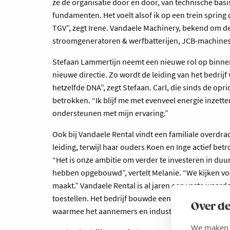
ze de organisatie door en door, van technische basi
fundamenten. Het voelt alsof ik op een trein spring 
TGV”, zegt Irene. Vandaele Machinery, bekend om d
stroomgeneratoren & werfbatterijen, JCB-machines e
Stefaan Lammertijn neemt een nieuwe rol op binnen
nieuwe directie. Zo wordt de leiding van het bedrij
hetzelfde DNA”, zegt Stefaan. Carl, die sinds de opri
betrokken. “Ik blijf me met evenveel energie inzette
ondersteunen met mijn ervaring.”
Ook bij Vandaele Rental vindt een familiale overdrac
leiding, terwijl haar ouders Koen en Inge actief bet
“Het is onze ambitie om verder te investeren in du
hebben opgebouwd”, vertelt Melanie. “We kijken voo
maakt.” Vandaele Rental is al jaren een vaste waar
toestellen. Het bedrijf bouwde een sterke reputati
Over de
waarmee het aannemers en industriële klanten ond
We maken g