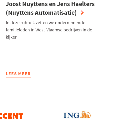
Joost Nuyttens en Jens Haelters
(Nuyttens Automatisatie)
In deze rubriek zetten we ondernemende
familieleden in West-Vlaamse bedrijven in de
kijker.
LEES MEER
ABOUT
ONDERNEMENDE
FAMILIELEDEN
JOOST
NUYTTENS
EN
JENS
HAELTERS
(NUYTTENS