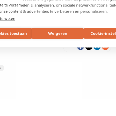
lanie ondersteuning van Thomas Claeren en Olivier Ghekiere als
te te verzamelen & analyseren, om sociale netwerkfunctionaliteit
n gericht op het uitbreiden van het netwerk en het
onze content & advertenties te verbeteren en personaliseren.
ntal.
te weten
okies toestaan
Weigeren
Cookie-inste
Deel
me