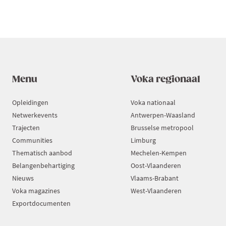
“ONDERNEMEN?
WE
KUNNEN
HET
NIET
LATEN.”
Menu
Voka regionaal
Opleidingen
Voka nationaal
Netwerkevents
Antwerpen-Waasland
Trajecten
Brusselse metropool
Communities
Limburg
Thematisch aanbod
Mechelen-Kempen
Belangenbehartiging
Oost-Vlaanderen
Nieuws
Vlaams-Brabant
Voka magazines
West-Vlaanderen
Exportdocumenten