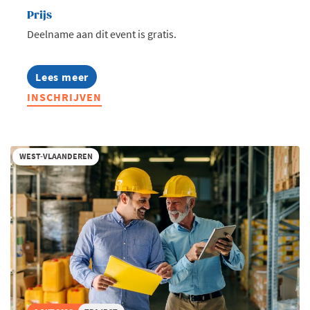
Prijs
Deelname aan dit event is gratis.
Lees meer
about
Family
INSCHRIJVEN
Business
Happening
2026
WEST-VLAANDEREN