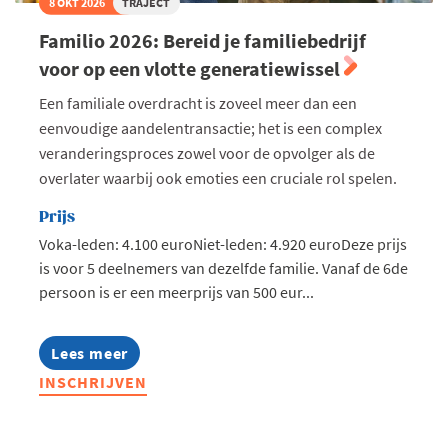
8 OKT 2026
TRAJECT
Familio 2026: Bereid je familiebedrijf
voor op een vlotte generatiewissel
Een familiale overdracht is zoveel meer dan een
eenvoudige aandelentransactie; het is een complex
veranderingsproces zowel voor de opvolger als de
overlater waarbij ook emoties een cruciale rol spelen.
Prijs
Voka-leden: 4.100 euroNiet-leden: 4.920 euroDeze prijs
is voor 5 deelnemers van dezelfde familie. Vanaf de 6de
persoon is er een meerprijs van 500 eur...
Lees meer
about
Familio
INSCHRIJVEN
2026:
Bereid
je
familiebedrijf