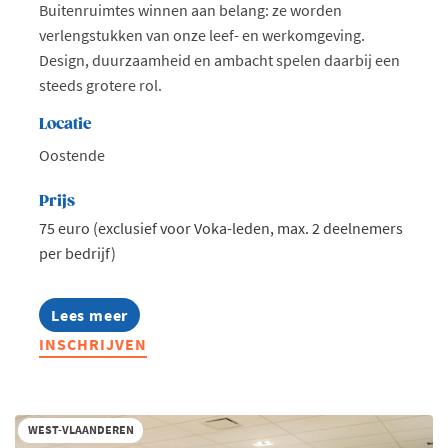
Buitenruimtes winnen aan belang: ze worden
verlengstukken van onze leef- en werkomgeving.
Design, duurzaamheid en ambacht spelen daarbij een
steeds grotere rol.
Locatie
Oostende
Prijs
75 euro (exclusief voor Voka-leden, max. 2 deelnemers
per bedrijf)
Lees meer
about
Voka
INSCHRIJVEN
Ladies:
Leading
Ladies
in
Outdoor
WEST-VLAANDEREN
Living