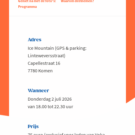
Geniet na met de foto's:
Waarom deelnemen?
Programma
Adres
Ice Mountain (GPS & parking:
Linteweversstraat)
Capellestraat 16
7780 Komen
Wanneer
Donderdag 2 juli 2026
van 18.00 tot 22.30 uur
Prijs
75 euro (exclusief voor leden van Voka