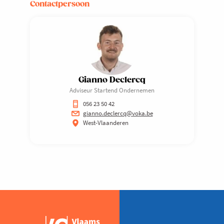
Contactpersoon
Gianno Declercq
Adviseur Startend Ondernemen
056 23 50 42
gianno.declercq@voka.be
West-Vlaanderen