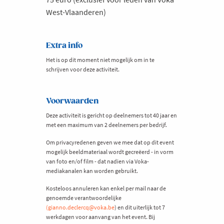
West-Vlaanderen)
Extra info
Het is op dit moment niet mogelijk om in te
schrijven voor deze activiteit.
Voorwaarden
Deze activiteit is gericht op deelnemers tot 40 jaar en
met een maximum van 2 deelnemers per bedrijf.
Om privacyredenen geven we mee dat op dit event
mogelijk beeldmateriaal wordt gecreëerd - in vorm
van foto en/of film - dat nadien via Voka-
mediakanalen kan worden gebruikt.
Kosteloos annuleren kan enkel per mail naar de
genoemde verantwoordelijke
(gianno.declercq@voka.be
) en dit uiterlijk tot 7
werkdagen voor aanvang van het event. Bij