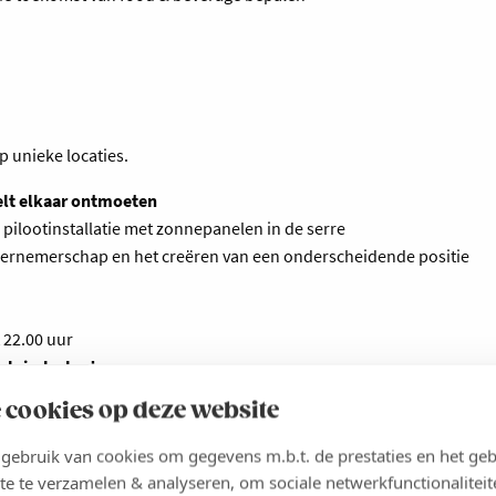
p unieke locaties.
elt elkaar ontmoeten
pilootinstallatie met zonnepanelen in de serre
ndernemerschap en het creëren van een onderscheidende positie
 22.00 uur
Belgische bodem
rne productieomgeving die na een verwoestende brand opnieuw
 cookies op deze website
technologieën en volgens de hoogste kwaliteitsstandaarden
emen, uitdagingen bij export-private labelproductie, trade
ebruik van cookies om gegevens m.b.t. de prestaties en het geb
te te verzamelen & analyseren, om sociale netwerkfunctionaliteit