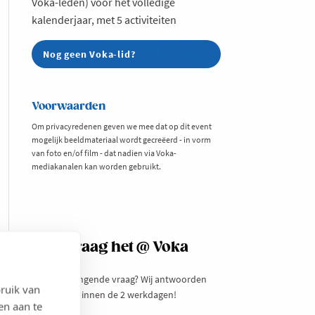
Voka-leden) voor het volledige
kalenderjaar, met 5 activiteiten
Nog geen Voka-lid?
Voorwaarden
Om privacyredenen geven we mee dat op dit event
mogelijk beeldmateriaal wordt gecreëerd - in vorm
van foto en/of film - dat nadien via Voka-
mediakanalen kan worden gebruikt.
Vraag het @ Voka
Een prangende vraag? Wij antwoorden
ruik van
binnen de 2 werkdagen!
en aan te