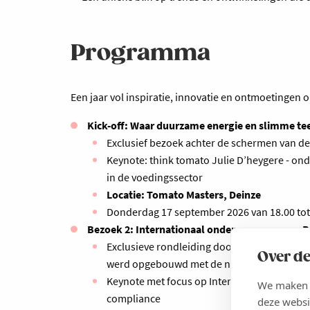
Programma
Een jaar vol inspiratie, innovatie en ontmoetingen o
Kick-off: Waar duurzame energie en slimme te
Exclusief bezoek achter de schermen van de 
Keynote: think tomato Julie D’heygere - o
in de voedingssector
Locatie: Tomato Masters, Deinze
Donderdag 17 september 2026 van 18.00 tot
Bezoek 2: Internationaal ondernemen vanop 
Exclusieve rondleiding door de hypermode
Over de
werd opgebouwd met de nieuwste productie
Keynote met focus op Internationaal Ondern
We maken g
compliance
deze websi