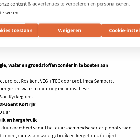
onze content & advertenties te verbeteren en personaliseren.
22.00 uur
te weten
matisering - de voedingsorganisatie van morgen
 bedrijf die technologie strategisch inzet doorheen de volledige
okies toestaan
Weigeren
Cookie-inste
 hr-uitdagingen en oplossingen van een snelgroeiende
e, water en grondstoffen zonder in te boeten aan
t project Resilient VEG-i-TEC door prof. Imca Sampers.
energie- en watermonitoring en innovatieve
 Van Ryckeghem.
t-UGent Kortrijk
0 uur
uik en hergebruik
d duurzaamheid vanuit het duurzaamheidscharter-global vision-
stromen, duurzaam watergebruik en hergebruik (project