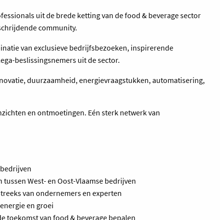
essionals uit de brede ketting van de food & beverage sector
rschrijdende community.
natie van exclusieve bedrijfsbezoeken, inspirerende
ega-beslissingsnemers uit de sector.
ovatie, duurzaamheid, energievraagstukken, automatisering,
e inzichten en ontmoetingen. Eén sterk netwerk van
bedrijven
ussen West- en Oost-Vlaamse bedrijven
tstreeks van ondernemers en experten
 energie en groei
 de toekomst van food & beverage bepalen