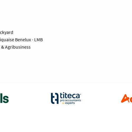
ackyard
niquaise Benelux - LMB
d & Agribusiness