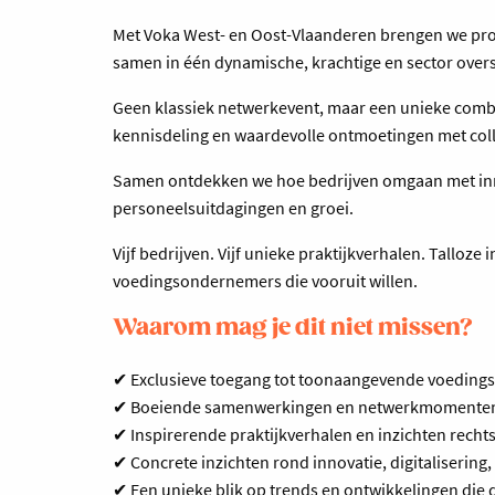
Met Voka West- en Oost-Vlaanderen brengen we prof
samen in één dynamische, krachtige en sector ove
Geen klassiek netwerkevent, maar een unieke combi
kennisdeling en waardevolle ontmoetingen met coll
Samen ontdekken we hoe bedrijven omgaan met inn
personeelsuitdagingen en groei.
Vijf bedrijven. Vijf unieke praktijkverhalen. Talloz
voedingsondernemers die vooruit willen.
Waarom mag je dit niet missen?
✔ Exclusieve toegang tot toonaangevende voedings
✔ Boeiende samenwerkingen en netwerkmomenten t
✔ Inspirerende praktijkverhalen en inzichten rech
✔ Concrete inzichten rond innovatie, digitalisering,
✔ Een unieke blik op trends en ontwikkelingen die