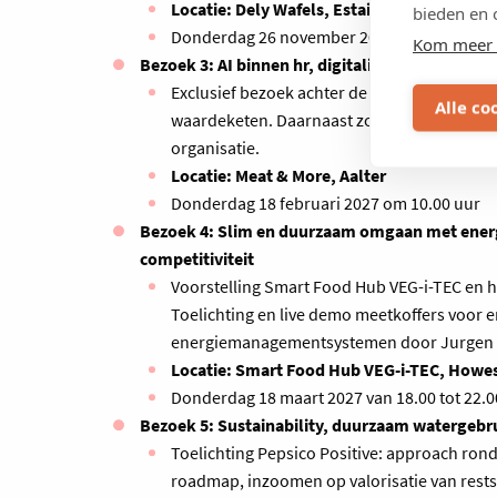
Locatie: Dely Wafels, Estaimpuis
bieden en 
Donderdag 26 november 2026 van 18.00 tot 
Kom meer 
Bezoek 3: AI binnen hr, digitalisering en auto
Exclusief bezoek achter de schermen van een
Alle co
waardeketen. Daarnaast zoemen we in op de
organisatie.
Locatie: Meat & More, Aalter
Donderdag 18 februari 2027 om 10.00 uur
Bezoek 4: Slim en duurzaam omgaan met energi
competitiviteit
Voorstelling Smart Food Hub VEG-i-TEC en he
Toelichting en live demo meetkoffers voor 
energiemanagementsystemen door Jurgen
Locatie: Smart Food Hub VEG-i-TEC, Howes
Donderdag 18 maart 2027 van 18.00 tot 22.0
Bezoek 5: Sustainability, duurzaam watergebr
Toelichting Pepsico Positive: approach ron
roadmap, inzoomen op valorisatie van rest