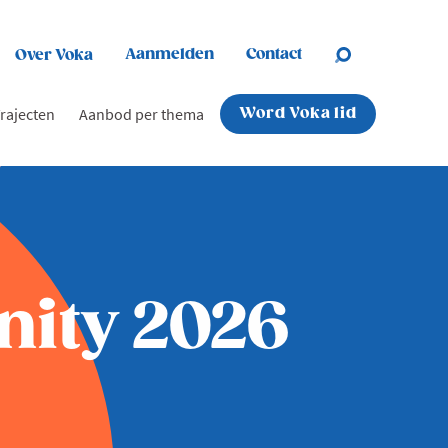
Aanmelden
Contact
Over Voka
rajecten
Aanbod per thema
Word Voka lid
ity 2026