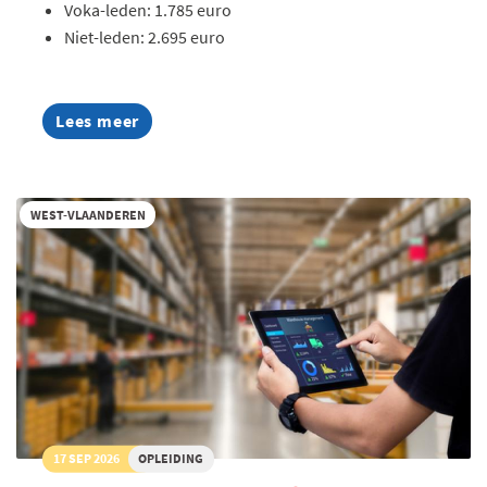
Voka-leden: 1.785 euro
Niet-leden: 2.695 euro
Lees meer
about
AI
Summer
Week
2026
WEST-VLAANDEREN
17 SEP 2026
OPLEIDING