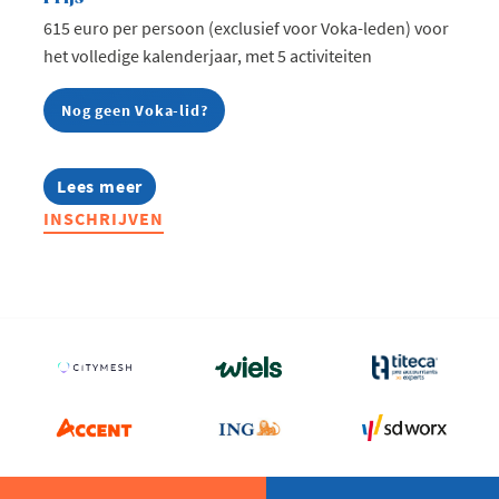
615 euro per persoon (exclusief voor Voka-leden) voor
het volledige kalenderjaar, met 5 activiteiten
Nog geen Voka-lid?
Lees meer
about
Food
INSCHRIJVEN
&
Beverage
Community
2026