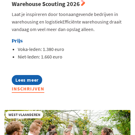
Warehouse Scouting 2026
Laat je inspireren door toonaangevende bedrijven in
warehousing en logistiekEfficiënte warehousing draait
vandaag om veel meer dan opslag alleen.
Prijs
Voka-leden: 1.380 euro
Niet-leden: 1.660 euro
Lees meer
about
Warehouse
INSCHRIJVEN
Scouting
2026
WEST-VLAANDEREN