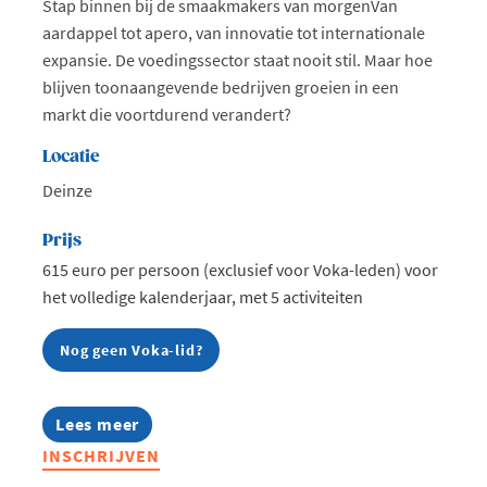
Stap binnen bij de smaakmakers van morgenVan
aardappel tot apero, van innovatie tot internationale
expansie. De voedingssector staat nooit stil. Maar hoe
blijven toonaangevende bedrijven groeien in een
markt die voortdurend verandert?
Locatie
Deinze
Prijs
615 euro per persoon (exclusief voor Voka-leden) voor
het volledige kalenderjaar, met 5 activiteiten
Nog geen Voka-lid?
Lees meer
about
Food
INSCHRIJVEN
&
Beverage