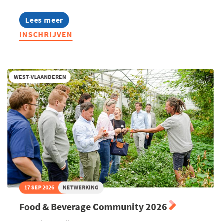
Lees meer
about
Warehouse
INSCHRIJVEN
Scouting
2026
WEST-VLAANDEREN
17 SEP 2026
NETWERKING
Food & Beverage Community 2026