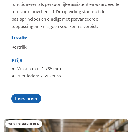
functioneren als persoonlijke assistent en waardevolle
tool voor jouw bedrijf. De opleiding start met de
basisprincipes en eindigt met geavanceerde
toepassingen. Er is geen voorkennis vereist.
Locatie
Kortrijk
Prijs
Voka-leden: 1.785 euro
Niet-leden: 2.695 euro
Lees meer
about
AI
Summer
Week
2026
WEST-VLAANDEREN