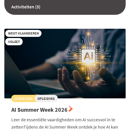
Activiteiten (3)
WEST-VLAANDEREN
VOLZET
25 AUG 2026
OPLEIDING
AI Summer Week 2026
Leer de essentiële vaardigheden om AI succesvol in te
zettenTijdens de AI Summer Week ontdek je hoe AI kan