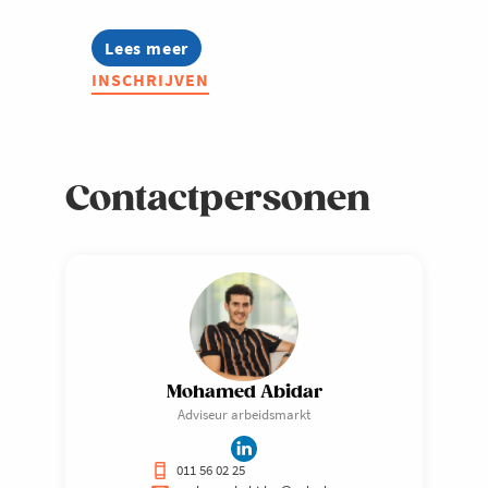
Lees meer
about
Netwerk
INSCHRIJVEN
HR
Services
Contactpersonen
Mohamed Abidar
Adviseur arbeidsmarkt
011 56 02 25