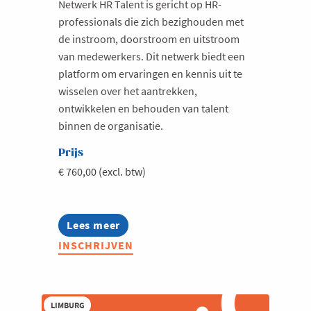
Netwerk HR Talent is gericht op HR-
professionals die zich bezighouden met
de instroom, doorstroom en uitstroom
van medewerkers. Dit netwerk biedt een
platform om ervaringen en kennis uit te
wisselen over het aantrekken,
ontwikkelen en behouden van talent
binnen de organisatie.
Prijs
€ 760,00 (excl. btw)
Lees meer
about
Netwerk
INSCHRIJVEN
HR
Talent
LIMBURG