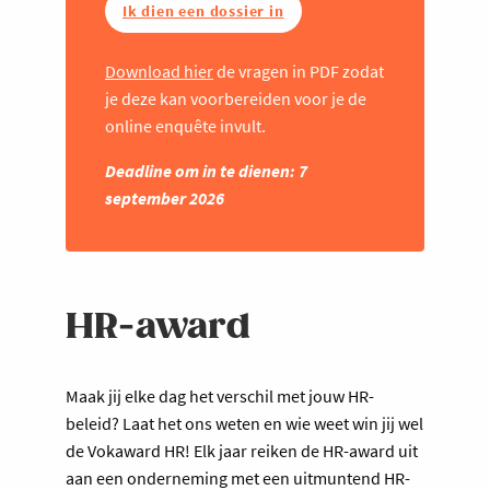
Ik dien een dossier in
Download hier
de vragen in PDF zodat
je deze kan voorbereiden voor je de
online enquête invult.
Deadline om in te dienen: 7
september 2026
HR-award
Maak jij elke dag het verschil met jouw HR-
beleid? Laat het ons weten en wie weet win jij wel
de Vokaward HR! Elk jaar reiken de HR-award uit
aan een onderneming met een uitmuntend HR-