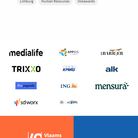
Limburg
Human Resources
Vokawards