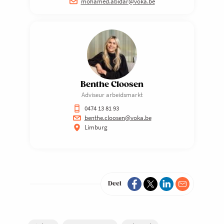
mohamed.abidar@voka.be
Benthe Cloosen
Adviseur arbeidsmarkt
0474 13 81 93
benthe.cloosen@voka.be
Limburg
Deel