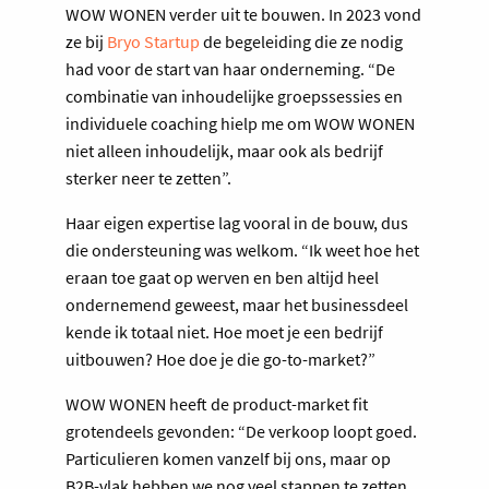
WOW WONEN verder uit te bouwen. In 2023 vond
ze bij
Bryo Startup
de begeleiding die ze nodig
had voor de start van haar onderneming. “De
combinatie van inhoudelijke groepssessies en
individuele coaching hielp me om WOW WONEN
niet alleen inhoudelijk, maar ook als bedrijf
sterker neer te zetten”.
Haar eigen expertise lag vooral in de bouw, dus
die ondersteuning was welkom. “Ik weet hoe het
eraan toe gaat op werven en ben altijd heel
ondernemend geweest, maar het businessdeel
kende ik totaal niet. Hoe moet je een bedrijf
uitbouwen? Hoe doe je die go-to-market?”
WOW WONEN heeft de product-market fit
grotendeels gevonden: “De verkoop loopt goed.
Particulieren komen vanzelf bij ons, maar op
B2B-vlak hebben we nog veel stappen te zetten,