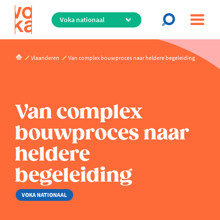
Overslaan
en
naar
de
inhoud
Vlaanderen
Van complex bouwproces naar heldere begeleiding
gaan
Van complex
bouwproces naar
heldere
begeleiding
VOKA NATIONAAL