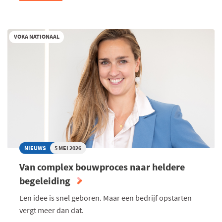
‘VAN
BRUSSELSE
START-
VOKA NATIONAAL
UP
NAAR
EUROPESE
SPELER
IN
SLIM
WATERBEHEER’
NIEUWS
5 MEI 2026
Van complex bouwproces naar heldere
begeleiding
Een idee is snel geboren. Maar een bedrijf opstarten
vergt meer dan dat.