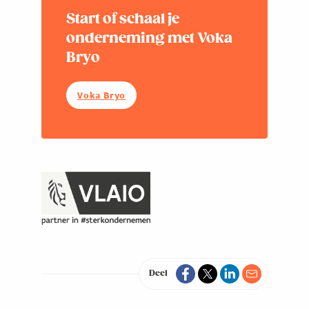
Start of schaal je
onderneming met Voka
Bryo
Voka Bryo
Deel