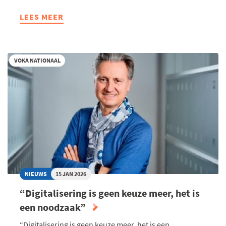
LEES MEER
ABOUT
VAN
COMPLEX
BOUWPROCES
VOKA NATIONAAL
NAAR
HELDERE
BEGELEIDING
NIEUWS
15 JAN 2026
“Digitalisering is geen keuze meer, het is
een noodzaak”
“Digitalisering is geen keuze meer, het is een