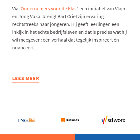
Via ‘
Ondernemers voor de Klas
’, een initiatief van Vlajo
en Jong Voka, brengt Bart Criel zijn ervaring
rechtstreeks naar jongeren. Hij geeft leerlingen een
inkijk in het echte bedrijfsleven en dat is precies wat hij
wil meegeven: een verhaal dat tegelijk inspireert én
nuanceert.
LEES MEER
ABOUT
"ONDERNEMEN
IS
GEEN
SPRINT,
MAAR
EEN
PLOEGSPORT"