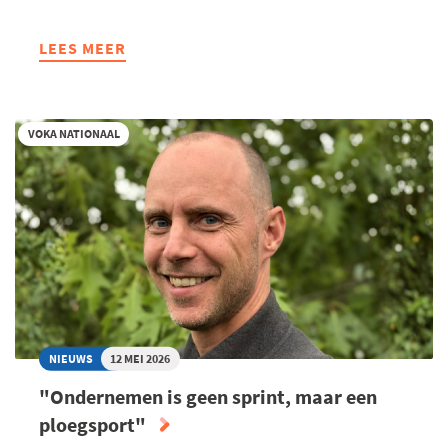
LEES MEER
ABOUT
“JE
HOEFT
NIET
VOKA NATIONAAL
TE
WACHTEN
OM
TE
ONDERNEMEN”
NIEUWS
12 MEI 2026
"Ondernemen is geen sprint, maar een
ploegsport"