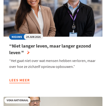
NIEUWS
24 JUN 2026
“Niet langer leven, maar langer gezond
leven "
“Het gaat niet over wat mensen hebben verloren, maar
over hoe ze zichzelf opnieuw opbouwen.”
LEES MEER
ABOUT
“NIET
LANGER
LEVEN,
VOKA NATIONAAL
MAAR