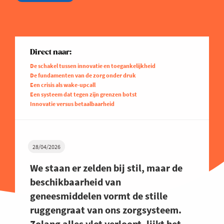
Direct naar:
De schakel tussen innovatie en toegankelijkheid
De fundamenten van de zorg onder druk
Een crisis als wake-upcall
Een systeem dat tegen zijn grenzen botst
Innovatie versus betaalbaarheid
28/04/2026
We staan er zelden bij stil, maar de
beschikbaarheid van
geneesmiddelen vormt de stille
ruggengraat van ons zorgsysteem.
Zolang alles vlot verloopt, lijkt het