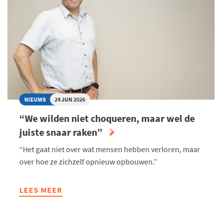
LANGER
GEZOND
LEVEN
"
NIEUWS
24 JUN 2026
“We wilden niet choqueren, maar wel de
juiste snaar raken”
“Het gaat niet over wat mensen hebben verloren, maar
over hoe ze zichzelf opnieuw opbouwen.”
LEES MEER
ABOUT
“WE
WILDEN