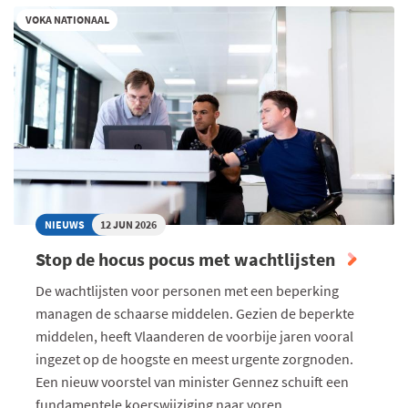
NIET
VOKA NATIONAAL
CHOQUEREN,
MAAR
WEL
DE
JUISTE
SNAAR
RAKEN”
NIEUWS
12 JUN 2026
Stop de hocus pocus met wachtlijsten
De wachtlijsten voor personen met een beperking
managen de schaarse middelen. Gezien de beperkte
middelen, heeft Vlaanderen de voorbije jaren vooral
ingezet op de hoogste en meest urgente zorgnoden.
Een nieuw voorstel van minister Gennez schuift een
fundamentele koerswijziging naar voren.