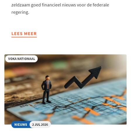
zeldzaam goed financieel nieuws voor de federale
regering.
LEES MEER
ABOUT
ZONDER
STERKERE
PRODUCTIVITEITSGROEI
VOKA NATIONAAL
WORDT
ONZE
WELVAARTSSTAAT
ONBETAALBAAR
NIEUWS
2 JUL 2026