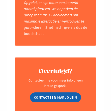
Opgelet, er zijn maar een beperkt
aantal plaatsen. We beperken de
groep tot max. 15 deelnemers om
maximale interactie en vertrouwen te
garan
deren. Snel inschrijven is dus de
boodschap!
Overtuigd?
Contacteer me voor meer info of een
intake-gesprek.
CONTACTEER MARJOLEIN