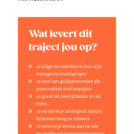
Wat levert dit
traject jou op?
Je krijgt een klankbord voor al je
managementuitdagingen
Je leert van gelijkgestemden die
jouw realiteit écht begrijpen
Je groeit als bedrijfsleider én als
mens
Je versterkt je strategisch inzicht,
besluitvorming en netwerk
Je scherpt je kennis aan op alle
essentiële managementdomeinen