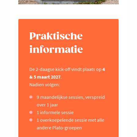
Praktische
informatie
De 2-daagse kick-off vindt plaats op
4
& 5 maart 2027
.
Nadien volgen:
9 maandelijkse sessies, verspreid
over 1 jaar
1 informele sessie
1 overkoepelende sessie met alle
andere Plato-groepen