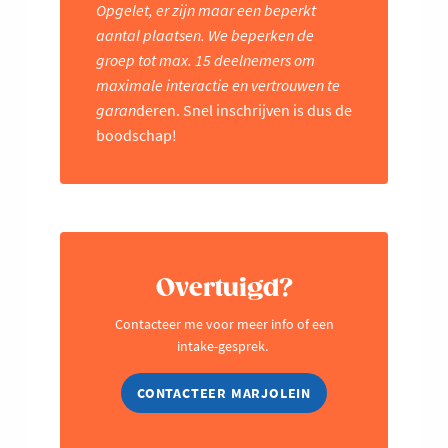
Opgelet, er zijn maar een beperkt
aantal plaatsen. We beperken de
groep tot max. 15 deelnemers om
maximale interactie en vertrouwen te
garan
deren. Snel inschrijven is dus de
boodschap!
Overtuigd?
Contacteer me voor meer info of een
intake-gesprek.
CONTACTEER MARJOLEIN