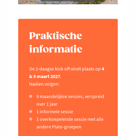
Praktische
informatie
De 2-daagse kick-off vindt plaats op
4
& 5 maart 2027
.
Nadien volgen:
9 maandelijkse sessies, verspreid
over 1 jaar
1 informele sessie
1 overkoepelende sessie met alle
andere Plato-groepen