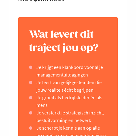
Wat levert dit
traject jou op?
Je krijgt een klankbord voor al je
managementuitdagingen
Je leert van gelijkgestemden die
jouw realiteit écht begrijpen
Je groeit als bedrijfsleider én als
mens
Je versterkt je strategisch inzicht,
besluitvorming en netwerk
Je scherpt je kennis aan op alle
essentiële managementdomeinen