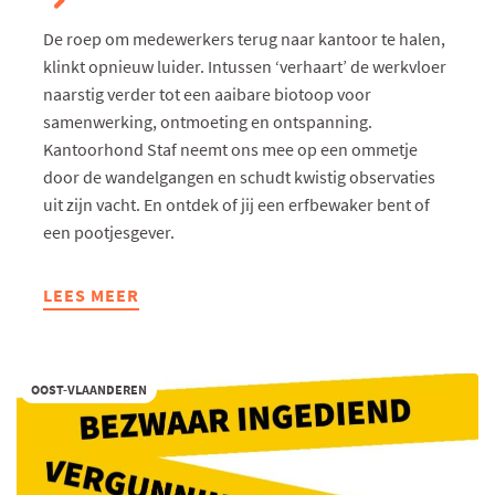
De roep om medewerkers terug naar kantoor te halen,
klinkt opnieuw luider. Intussen ‘verhaart’ de werkvloer
naarstig verder tot een aaibare biotoop voor
samenwerking, ontmoeting en ontspanning.
Kantoorhond Staf neemt ons mee op een ommetje
door de wandelgangen en schudt kwistig observaties
uit zijn vacht. En ontdek of jij een erfbewaker bent of
een pootjesgever.
LEES MEER
ABOUT
OVER
DE
PARALLELLEN
OOST-VLAANDEREN
TUSSEN
TROUWE
VIERVOETERS
EN