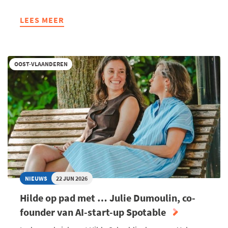
LEES MEER
ABOUT
VERGUNNINGEN
ALS
HEFBOOM
OOST-VLAANDEREN
VOOR
WELVAART:
WIE
ZIET
NOG
‘THE
BIGGER
PICTURE’?
NIEUWS
22 JUN 2026
Hilde op pad met … Julie Dumoulin, co-
founder van AI-start-up Spotable