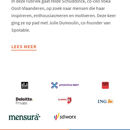
In deze rubriek gaat Hilde Schuddinck, co-ceo Voka
Oost-Vlaanderen, op zoek naar mensen die haar
inspireren, enthousiasmeren en motiveren. Deze keer
ging ze op pad met Julie Dumoulin, co-founder van
Spotable.
LEES MEER
ABOUT
HILDE
OP
PAD
MET
…
JULIE
DUMOULIN,
CO-
FOUNDER
VAN
AI-
START-