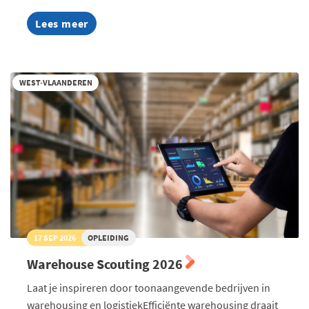
Lees meer
about
AI
Summer
Week
2026
WEST-VLAANDEREN
17 SEP 2026
OPLEIDING
Warehouse Scouting 2026
Laat je inspireren door toonaangevende bedrijven in
warehousing en logistiekEfficiënte warehousing draait