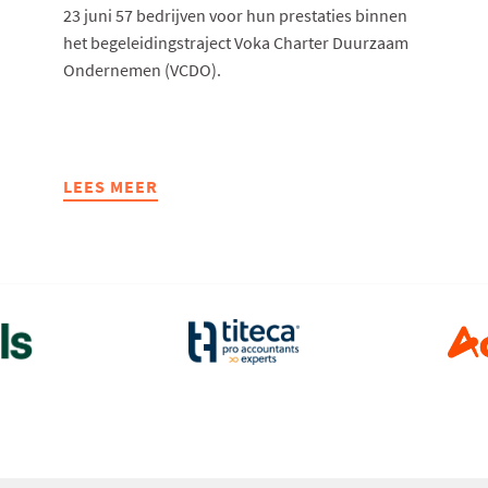
23 juni 57 bedrijven voor hun prestaties binnen
het begeleidingstraject Voka Charter Duurzaam
Ondernemen (VCDO).
LEES MEER
ABOUT
57
WEST-
VLAAMSE
BEDRIJVEN
BEHALEN
VOKA
CHARTER
DUURZAAM
ONDERNEMEN