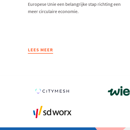
Europese Unie een belangrijke stap richting een
meer circulaire economie.
LEES MEER
ABOUT
DE
PPWR:
NIEUWE
EUROPESE
VERPAKKINGSREGELS
VRAGEN
EEN
PROACTIEVE
AANPAK