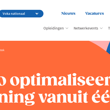
Nieuws
Vacatures
Opleidingen
Netwerkevents
T
stek
o optimaliseer
ning vanuit éé