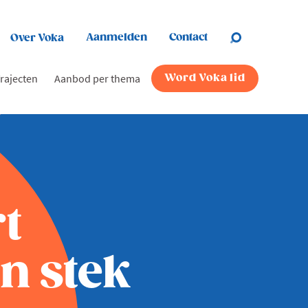
Aanmelden
Contact
Over Voka
rajecten
Aanbod per thema
Word Voka lid
t
n stek