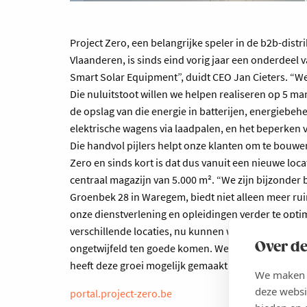
Project Zero, een belangrijke speler in de b2b-distri
Vlaanderen, is sinds eind vorig jaar een onderdeel 
Smart Solar Equipment”, duidt CEO Jan Cieters. “We
Die nuluitstoot willen we helpen realiseren op 5 m
de opslag van die energie in batterijen, energiebe
elektrische wagens via laadpalen, en het beperken
Die handvol pijlers helpt onze klanten om te bouwe
Zero en sinds kort is dat dus vanuit een nieuwe locat
centraal magazijn van 5.000 m². “We zijn bijzonder b
Groenbek 28 in Waregem, biedt niet alleen meer ruim
onze dienstverlening en opleidingen verder te opti
verschillende locaties, nu kunnen we gecentraliseerd
Over de
ongetwijfeld ten goede komen. We zijn enorm dankb
heeft deze groei mogelijk gemaakt.” (JM - Foto Kurt
We maken g
deze websi
portal.project-zero.be