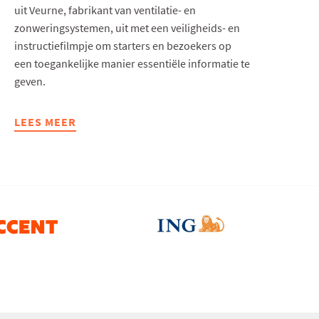
uit Veurne, fabrikant van ventilatie- en
zonweringsystemen, uit met een veiligheids- en
instructiefilmpje om starters en bezoekers op
een toegankelijke manier essentiële informatie te
geven.
LEES MEER
ABOUT
DUCO
LANCEERT
VEILIGHEIDS-
EN
INSTRUCTIEFILMPJE
VOOR
STARTERS
EN
BEZOEKERS