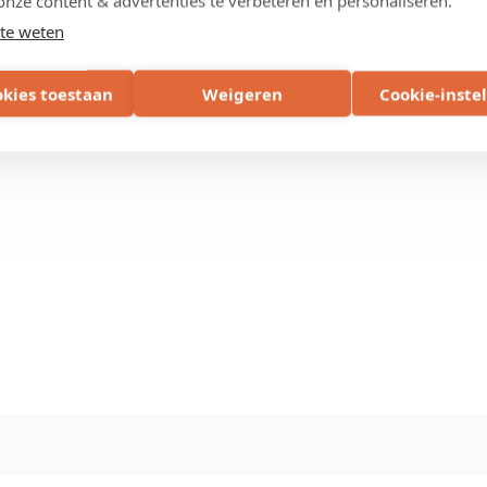
onze content & advertenties te verbeteren en personaliseren.
te weten
Deel
okies toestaan
Weigeren
Cookie-inste