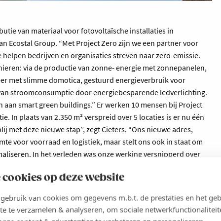
butie van materiaal voor fotovoltaïsche installaties in
van Ecostal Group. “Met Project Zero zijn we een partner voor
 helpen bedrijven en organisaties streven naar zero-emissie.
anieren: via de productie van zonne- energie met zonnepanelen,
heer met slimme domotica, gestuurd energieverbruik voor
 van stroomconsumptie door energiebesparende ledverlichting.
n aan smart green buildings.” Er werken 10 mensen bij Project
ie. In plaats van 2.350 m² verspreid over 5 locaties is er nu één
lij met deze nieuwe stap”, zegt Cieters. “Ons nieuwe adres,
te voor voorraad en logistiek, maar stelt ons ook in staat om
maliseren. In het verleden was onze werking versnipperd over
 werken vanuit één locatie. Dat zal onze activiteiten
 cookies op deze website
aar voor het vertrouwen van onze klanten en partners. Dat
)
ebruik van cookies om gegevens m.b.t. de prestaties en het geb
te te verzamelen & analyseren, om sociale netwerkfunctionaliteit