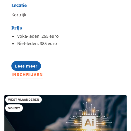
Locatie
Kortrijk
Prijs
Voka-leden: 255 euro
Niet-leden: 385 euro
Lees meer
about
Opleiding:
INSCHRIJVEN
AI
in
hr
toegepast
WEST-VLAANDEREN
VOLZET