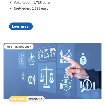
Voka-leden: 1.785 euro
Niet-leden: 2.695 euro
Lees meer
about
AI
Summer
Week
2026
WEST-VLAANDEREN
3 SEP 2026
OPLEIDING