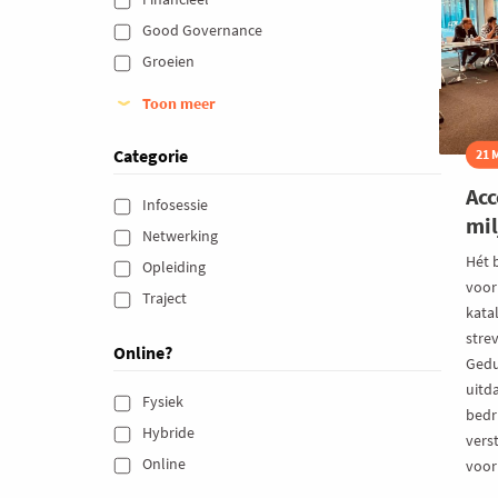
k
Good Governance 
Groeien 
Toon meer
Categorie
21 
Acc
Infosessie 
mil
Netwerking 
Hét 
Opleiding 
voor 
Traject 
kata
strev
Online?
Gedur
uitd
Fysiek 
bedri
Hybride 
vers
Online 
voor