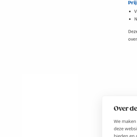
Prij
V
N
Deze
over
Le
ab
Over de
Ac
20
We maken g
1
deze websi
to
5
MECHE
bieden en 