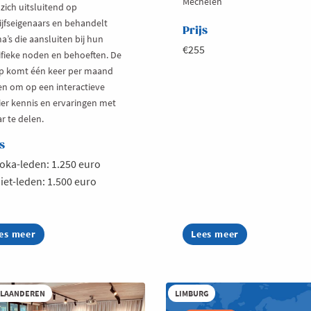
Mechelen
 zich uitsluitend op
ijfseigenaars en behandelt
Prijs
a’s die aansluiten bij hun
€255
ifieke noden en behoeften. De
p komt één keer per maand
n om op een interactieve
er kennis en ervaringen met
r te delen.
s
oka-leden: 1.250 euro
iet-leden: 1.500 euro
es meer
out
Lees meer
about
ato
The
drijfsmanagement
Breakfast
or
Club:
dernemers
Change
n
&
VLAANDEREN
LIMBURG
n
People