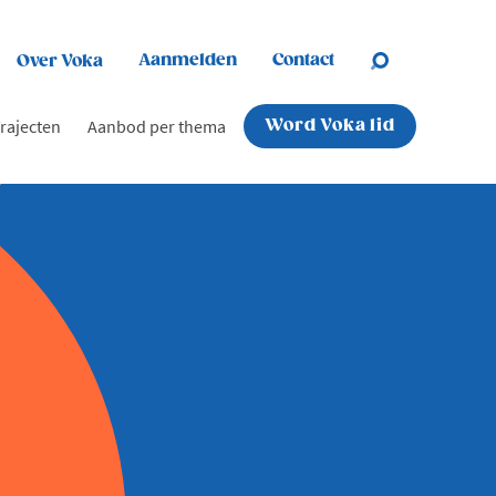
Aanmelden
Contact
Over Voka
rajecten
Aanbod per thema
Word Voka lid