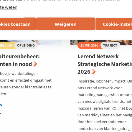
ljoen
OPEN
te weten
ro
zet
okies toestaan
Weigeren
Cookie-inste
MEI 2026
OPLEIDING
21 MEI 2026
TRAJECT
iteurenbeheer:
Lerend Netwerk
nten in nood
Strategische Market
2026
 hoe je wanbetalingen
komt en effectief omgaat met
Inspiratie, inzichten, impact: O
teuren zonder klantrelaties te
ons Lerend Netwerk voor
den.
marketingmanagersHet omar
van nieuwe digitale trends, het
s
maximaliseren van ROI, het b
5
van merkloyaliteit en het navi
door het snel veranderende
landschap van klantengedrag.