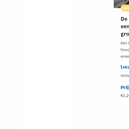
22 
De 
een
gro
Een s
houd
essen
Loc
Antw
Prij
€1.2