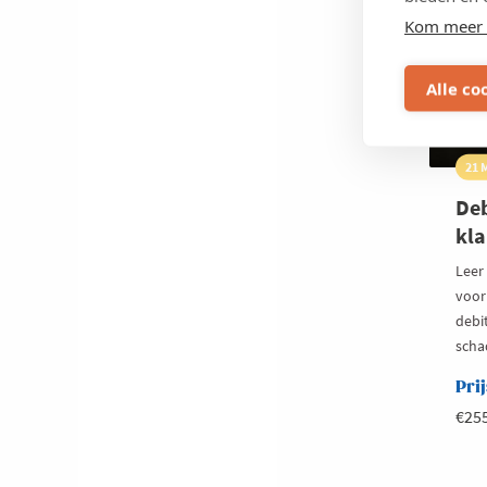
mi
AFGEL
Kom meer 
eu
om
Alle co
21 
Deb
kla
Leer
voor
debi
scha
Prij
€25