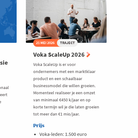
21 MEI 2026
TRAJECT
Voka ScaleUp 2026
sie
Voka ScaleUp is er voor
ondernemers met een marktklaar
product en een schaalbaar
businessmodel die willen groeien.
onaal
Momenteel realiseer je een omzet
leert
van minimaal €450 k/jaar en op
e
korte termijn wil je die laten groeien
tot meer dan €1 mio/jaar.
Prijs
Voka-leden: 1.500 euro