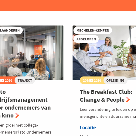
VLAANDEREN
MECHELEN-KEMPEN
AFGELOPEN
MEI 2026
TRAJECT
20 MEI 2026
OPLEIDING
to
The Breakfast Club:
drijfsmanagement
Change & People
r ondernemers van
Leer verandering te leiden op 
n kmo
mensgerichte en duurzame ma
 en groei met collega-
Locatie
rnemersPlato Ondernemers