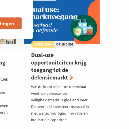
llingen
21 MEI 2026
OPLEIDING
Dual-use
ing
opportuniteiten: krijg
toegang tot de
defensiemarkt
ntdek
Wie de krant af en toe openslaat
men
weet: de defensie- en
veiligheidsmarkt is gloeiend heet.
ouwen
De overheid investeert massaal in
geren
nieuwe technologie, innovatie en
industriële capaciteit.