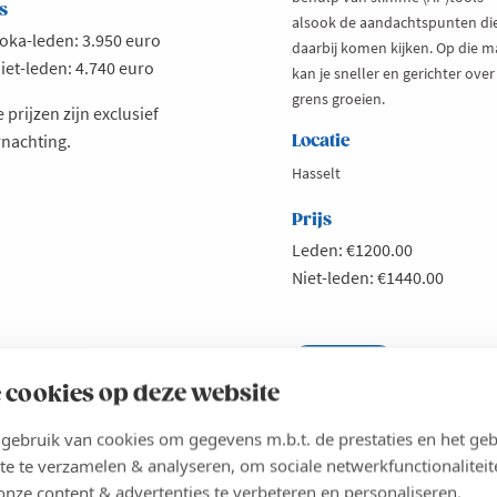
s
alsook de aandachtspunten di
oka-leden: 3.950 euro
daarbij komen kijken. Op die m
iet-leden: 4.740 euro
kan je sneller en gerichter over
grens groeien.
 prijzen zijn exclusief
nachting.
Locatie
Hasselt
Prijs
Leden: €1200.00
Niet-leden: €1440.00
Lees meer
about
Bootcamp
es meer
out
INSCHRIJVEN
 cookies op deze website
Internationale
celero
Expansie
26:
ebruik van cookies om gegevens m.b.t. de prestaties en het geb
te te verzamelen & analyseren, om sociale netwerkfunctionaliteit
t
LEN-KEMPEN
WEST-VLAANDEREN
onze content & advertenties te verbeteren en personaliseren.