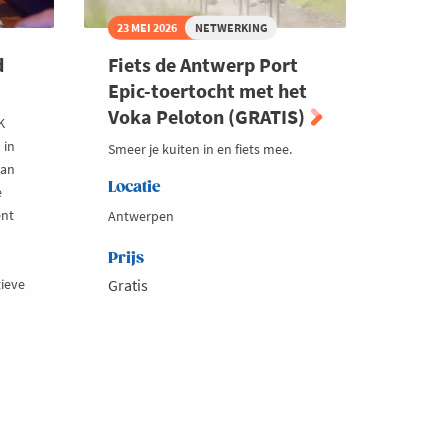
23 MEI 2026
NETWERKING
d
Fiets de Antwerp Port
Epic-toertocht met het
Voka Peloton (GRATIS)
K
 in
Smeer je kuiten in en fiets mee.
van
Locatie
e
ent
Antwerpen
Prijs
ieve
Gratis