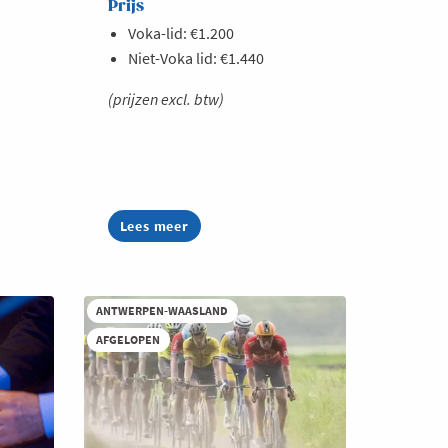
Prijs
Voka-lid: €1.200
Niet-Voka lid: €1.440
(prijzen excl. btw)
Lees meer
about
Dual-
use
opportuniteiten:
krijg
toegang
ANTWERPEN-WAASLAND
tot
AFGELOPEN
de
defensiemarkt