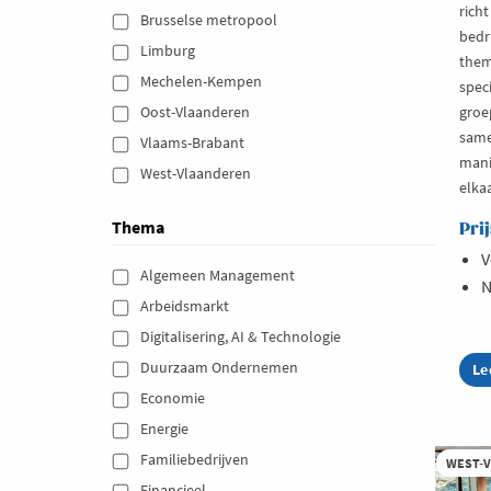
richt
Brusselse metropool 
bedr
Limburg 
them
Mechelen-Kempen 
spec
Oost-Vlaanderen 
groe
same
Vlaams-Brabant 
mani
West-Vlaanderen 
elkaa
Thema
Prij
V
Algemeen Management 
N
Arbeidsmarkt 
Digitalisering, AI & Technologie 
Duurzaam Ondernemen 
Le
ab
Pl
Economie 
Be
vo
Energie 
on
Familiebedrijven 
va
WEST-
ee
Financieel 