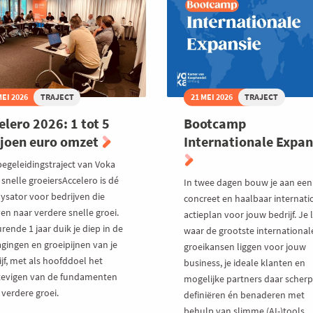
mo
MEI 2026
TRAJECT
21 MEI 2026
TRAJECT
elero 2026: 1 tot 5
Bootcamp
joen euro omzet
Internationale Expan
begeleidingstraject van Voka
snelle groeiersAccelero is dé
In twee dagen bouw je aan een
lysator voor bedrijven die
concreet en haalbaar internati
en naar verdere snelle groei.
actieplan voor jouw bedrijf. Je 
ende 1 jaar duik je diep in de
waar de grootste international
agingen en groeipijnen van je
groeikansen liggen voor jouw
jf, met als hoofddoel het
business, je ideale klanten en
tevigen van de fundamenten
mogelijke partners daar scherp
 verdere groei.
definiëren én benaderen met
behulp van slimme (AI-)tools