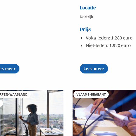
Locatie
Kortrijk
Prijs
Voka-leden: 1.280 euro
Niet-leden: 1.920 euro
es meer
out
Lees meer
about
biteurenbeheer:
Lerend
anten
Netwerk
Strategische
ood
Marketing
2026
RPEN-WAASLAND
VLAAMS-BRABANT
T