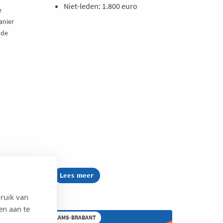
Niet-leden: 1.800 euro
e
anier
 de
Lees meer
about
Voka
ScaleUp
ruik van
2026
en aan te
VLAAMS-BRABANT