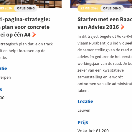
MEI 2026
OPLEIDING
22 MEI 2026
OPLEIDING
1-pagina-strategie:
Starten met een Raa
 plan voor concrete
van Advies 2026
ei op één A4
In dit traject begeleidt Voka-Kv
Vlaams-Brabant jou individueel
trategisch plan dat je on track
de samenstelling van de raad 
t en helpt focussen op de
advies én gedurende het eerst
tie.
werkingsjaar van de raad. Je b
atie
zeker van een kwalitatieve
samenstelling en je wordt
erpen
ontnomen van alle administrat
s
taken.
00
Locatie
Leuven
Prijs
Voka-lid: €1.200