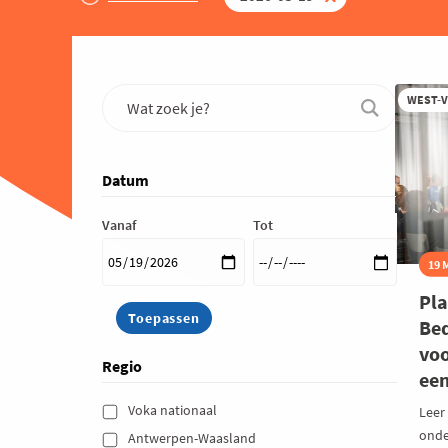
WEST-
Datum
Vanaf
Tot
19 
Pla
Be
voo
Regio
ee
Voka nationaal 
Leer
onde
Antwerpen-Waasland 