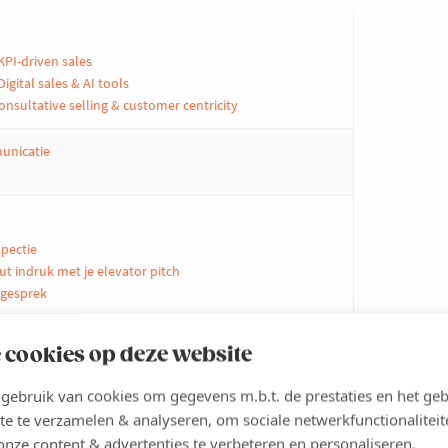
KPI-driven sales
igital sales & AI tools
onsultative selling & customer centricity
unicatie
spectie
t indruk met je elevator pitch
sgesprek
 selling een koud kunstje
 cookies op deze website
ot?
(online)
ebruik van cookies om gegevens m.b.t. de prestaties en het geb
te te verzamelen & analyseren, om sociale netwerkfunctionaliteit
onze content & advertenties te verbeteren en personaliseren.