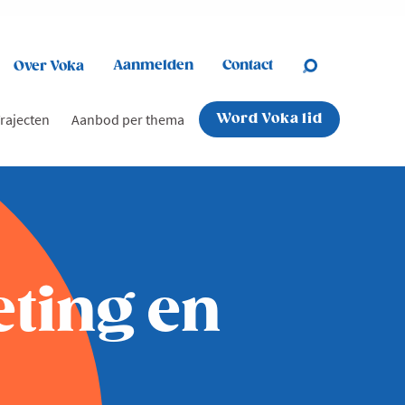
Aanmelden
Contact
Over Voka
rajecten
Aanbod per thema
Word Voka lid
eting en