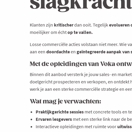
slagkrach
Klanten zijn
kritischer
dan ooit. Tegelijk
evolueren 
moeilijker om écht
op te vallen.
Losse commerciële acties volstaan niet meer. Wie v
aan een
doordachte
en
geïntegreerde aanpak van 
Met de opleidingen van Voka ontwi
Binnen dit aanbod versterk je jouw sales- en marketi
doelgericht prospecteren en verkopen, en ontdekt h
werk je aan een sterke commerciële strategie en een
Wat mag je verwachten:
Praktijkgerichte sessies
met concrete tools en t
Ervaren lesgevers
met een sterke link naar de bed
Interactieve opleidingen met ruimte voor
uitwiss