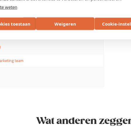
te weten
okies toestaan
Weigeren
Cookie-inste
I
marketing team
Wat anderen zeggen 