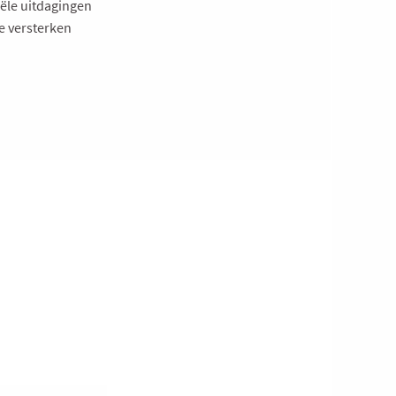
ële uitdagingen
e versterken