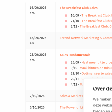
16/09/2026
The Breakfast Club Sales
e.v.
16/09 -
The Breakfast Club: 
21/10 -
The Breakfast Club: D
2/12 -
The Breakfast Club: C
15/09/2026
Lerend Netwerk Marketing & Comm
e.v.
25/09/2026
Sales Fundamentals
e.v.
25/09 -
Haal meer uit je pro
9/10 -
Maak binnen de minuu
23/10 -
Optimaliseer je sale
20/11 -
Close the deal
4/12 -
Maak van up- en cross
Over de
2/10/2026
Sales & Marketing update: What's h
We maken g
deze websi
6/10/2026
The Power of LinkedIn
bieden en 