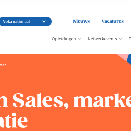
Nieuws
Vacatures
Opleidingen
Netwerkevents
T
catie
n Sales, mark
tie