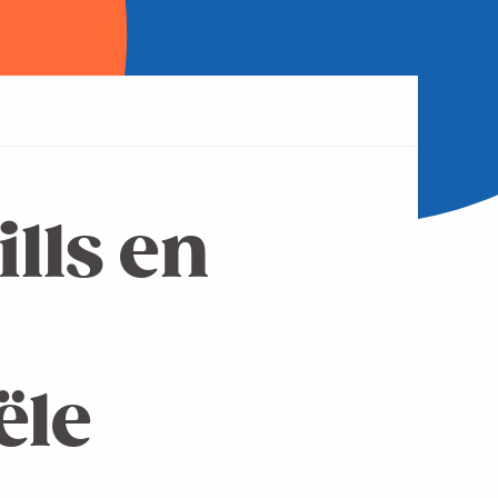
ills en
ële