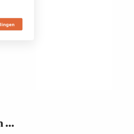
llingen
...