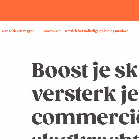
Wat anderen zeggen ...
Voor wie?
Ontdek het volledige opleidingsaanbod
Boost je sk
versterk je
commerci