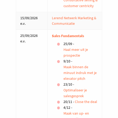
Consultative selling &
customer centricity
15/09/2026
Lerend Netwerk Marketing &
e.v.
Communicatie
25/09/2026
Sales Fundamentals
e.v.
25/09 -
Haal meer uit je
prospectie
9/10 -
Maak binnen de
minuut indruk met je
elevator pitch
23/10 -
Optimaliseer je
salesgesprek
20/11 -
Close the deal
4/12 -
Maak van up- en