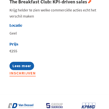
The Breakfast Club: KPI-driven sales
Krijg helder te zien welke commerciële acties echt het
verschil maken
Locatie
Geel
Prijs
€255
Lees meer
about
The
INSCHRIJVEN
Breakfast
Club:
KPI-
driven
sales