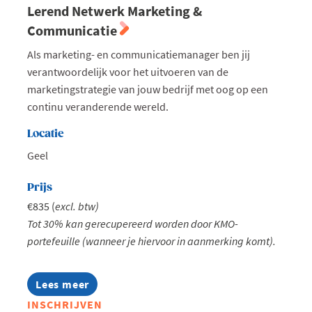
Lerend Netwerk Marketing &
Communicatie
Als marketing- en communicatiemanager ben jij
verantwoordelijk voor het uitvoeren van de
marketingstrategie van jouw bedrijf met oog op een
continu veranderende wereld.
Locatie
Geel
Prijs
€835 (
excl. btw)
Tot 30% kan gerecupereerd worden door KMO-
portefeuille (wanneer je hiervoor in aanmerking komt).
Lees meer
about
Lerend
INSCHRIJVEN
Netwerk