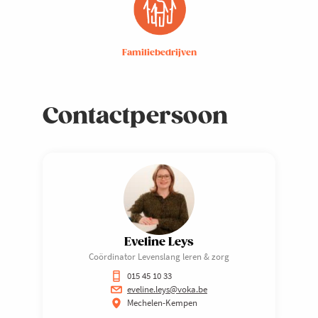
Familiebedrijven
Contactpersoon
Eveline Leys
Coördinator Levenslang leren & zorg
015 45 10 33
eveline.leys@voka.be
Mechelen-Kempen