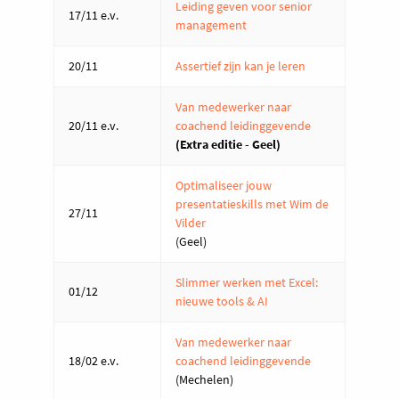
Leiding geven voor senior
17/11 e.v.
management
20/11
Assertief zijn kan je leren
Van medewerker naar
20/11 e.v.
coachend leidinggevende
(Extra editie - Geel)
Optimaliseer jouw
presentatieskills met Wim de
27/11
Vilder
(Geel)
Slimmer werken met Excel:
01/12
nieuwe tools & AI
Van medewerker naar
18/02 e.v.
coachend leidinggevende
(Mechelen)