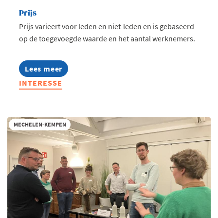
Prijs
Prijs varieert voor leden en niet-leden en is gebaseerd
op de toegevoegde waarde en het aantal werknemers.
Lees meer
about
Stel
INTERESSE
je
nu
kandidaat:
Voka
Charter
MECHELEN-KEMPEN
Duurzaam
Ondernemen
2027