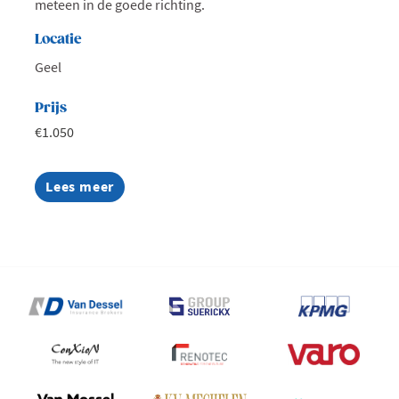
meteen in de goede richting.
Locatie
Geel
Prijs
€1.050
Lees meer
about
Van
medewerker
naar
coachend
leidinggevende