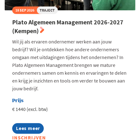
18 SEP 2026
TRAJECT
Plato Algemeen Management 2026-2027
(Kempen)
Wil jij als ervaren ondernemer werken aan jouw
bedrijf? Wil je ontdekken hoe andere ondernemers
omgaan met uitdagingen tijdens het ondernemen? In
Plato Algemeen Management brengen we mature
ondernemers samen om kennis en ervaringen te delen
en krijg je inzichten en tools om verder te bouwen aan
jouw bedrijf.
Prijs
€ 1440 (excl. btw)
Lees meer
about
Plato
INSCHRIJVEN