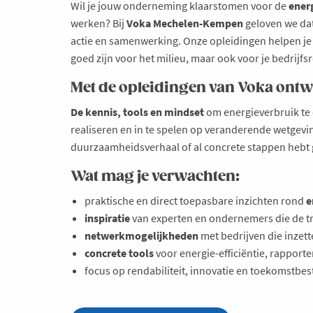
Wil je jouw onderneming klaarstomen voor de
ener
werken? Bij
Voka Mechelen-Kempen
geloven we dat
actie en samenwerking. Onze opleidingen helpen je 
goed zijn voor het milieu, maar ook voor je bedrijfs
Met de opleidingen van Voka ontwi
De kennis, tools en mindset
om energieverbruik te 
realiseren en in te spelen op veranderende wetgevin
duurzaamheidsverhaal of al concrete stappen hebt ge
Wat mag je verwachten:
praktische en direct toepasbare inzichten rond
e
inspiratie
van experten en ondernemers die de tr
netwerkmogelijkheden
met bedrijven die inz
concrete tools
voor energie-efficiëntie, rapporte
focus op rendabiliteit, innovatie en toekomstbe