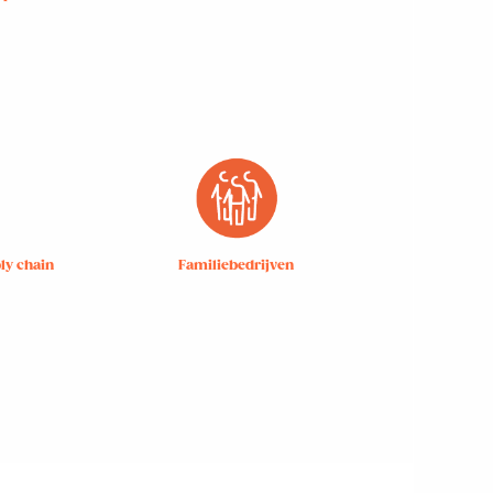
ly chain
Familiebedrijven