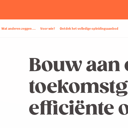
Wat anderen zeggen ...
Voor wie?
Ontdek het volledige opleidingsaanbod
Bouw aan 
toekomstg
efficiënte 