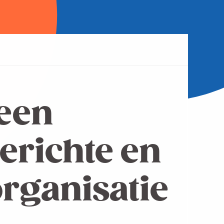
een
erichte en
organisatie