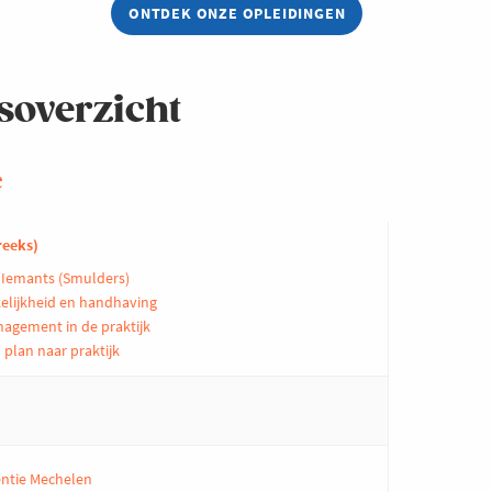
ONTDEK ONZE OPLEIDINGEN
soverzicht
e
reeks)
k Iemants (Smulders)
elijkheid en handhaving
gement in de praktijk
n plan naar praktijk
entie Mechelen