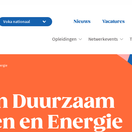
Nieuws
Vacatures
Opleidingen
Netwerkevents
T
ergie
en Duurzaam
n en Energie