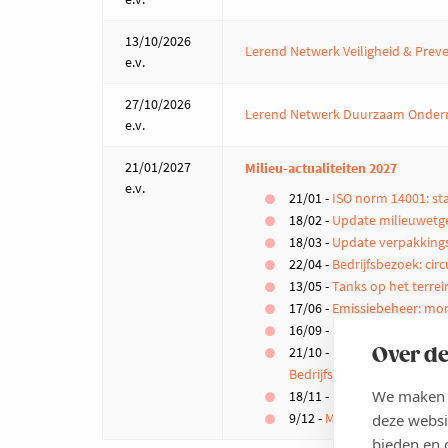
13/10/2026
Lerend Netwerk Veiligheid & Pre
e.v.
27/10/2026
Lerend Netwerk Duurzaam Onde
e.v.
21/01/2027
Milieu-actualiteiten 2027
e.v.
21/01 -
ISO norm 14001: st
18/02 -
Update milieuwetg
18/03 -
Update verpakkings
22/04 -
Bedrijfsbezoek: cir
13/05 -
Tanks op het terrei
17/06 -
Emissiebeheer: moni
16/09 -
De basics van de V
21/10 -
Over de
Bedrijfsbezoek: duurzame 
We maken g
18/11 -
Navigeer door de en
9/12 -
Milieu-actualiteit in 
deze websi
bieden en 