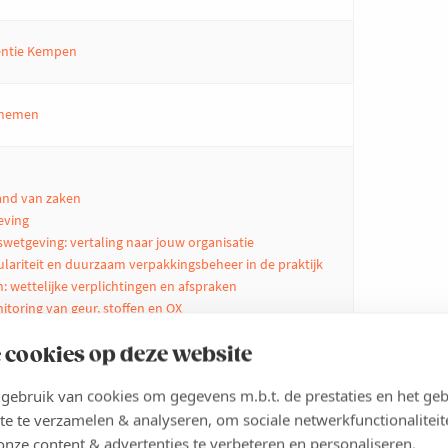
ventie Kempen
rnemen
and van zaken
eving
wetgeving: vertaling naar jouw organisatie
culariteit en duurzaam verpakkingsbeheer in de praktijk
n: wettelijke verplichtingen en afspraken
toring van geur, stoffen en OX
LAREM wetgeving
 cookies op deze website
oplossingen voor waterzuivering en energiebeheer
ebruik van cookies om gegevens m.b.t. de prestaties en het geb
ergietransitie
de praktijk
te te verzamelen & analyseren, om sociale netwerkfunctionaliteit
onze content & advertenties te verbeteren en personaliseren.