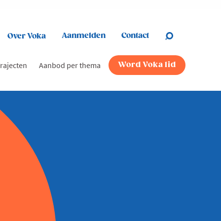
Aanmelden
Contact
Over Voka
rajecten
Aanbod per thema
Word Voka lid