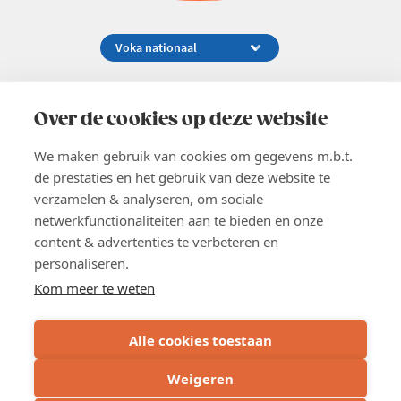
Koningsstraat 154-158, 1000 Brussel
02 229 81 11
Over de cookies op deze website
info@voka.be
We maken gebruik van cookies om gegevens m.b.t.
de prestaties en het gebruik van deze website te
verzamelen & analyseren, om sociale
netwerkfunctionaliteiten aan te bieden en onze
content & advertenties te verbeteren en
EN
personaliseren.
Pers
Nieuwsbrief
Kom meer te weten
Vacatures
Word lid
Alle cookies toestaan
Voka 2026
Algemene voorwaarden
Weigeren
Privacyverklaring
Cookie verklaring