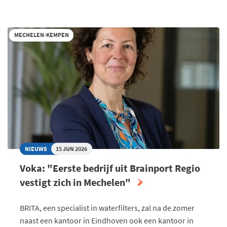
VOKA
OVER
VAN
MECHELEN-KEMPEN
HOOL-
SITE:
"GEEN
3
JAAR
WACHTEN
OP
ONTWIKKELING"
NIEUWS
15 JUN 2026
Voka: "Eerste bedrijf uit Brainport Regio
vestigt zich in Mechelen"
BRITA, een specialist in waterfilters, zal na de zomer
naast een kantoor in Eindhoven ook een kantoor in