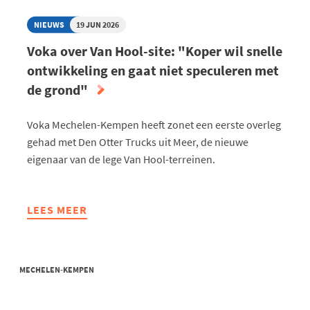
NIEUWS
19 JUN 2026
Voka over Van Hool-site: "Koper wil snelle
ontwikkeling en gaat niet speculeren met
de grond"
Voka Mechelen-Kempen heeft zonet een eerste overleg
gehad met Den Otter Trucks uit Meer, de nieuwe
eigenaar van de lege Van Hool-terreinen.
LEES MEER
ABOUT
VOKA
OVER
VAN
MECHELEN-KEMPEN
HOOL-
SITE:
"KOPER