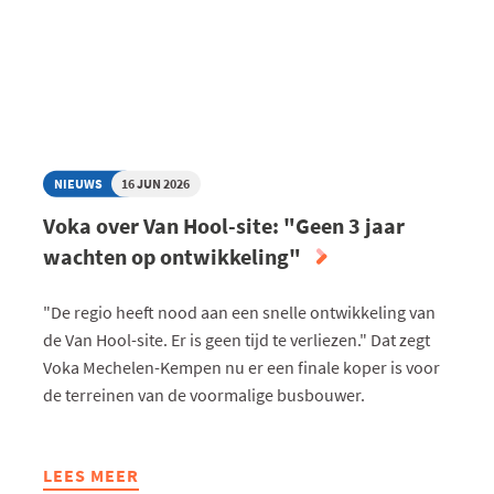
WIL
SNELLE
ONTWIKKELING
EN
GAAT
NIET
SPECULEREN
NIEUWS
16 JUN 2026
MET
Voka over Van Hool-site: "Geen 3 jaar
DE
wachten op ontwikkeling"
GROND"
"De regio heeft nood aan een snelle ontwikkeling van
de Van Hool-site. Er is geen tijd te verliezen." Dat zegt
Voka Mechelen-Kempen nu er een finale koper is voor
de terreinen van de voormalige busbouwer.
LEES MEER
ABOUT