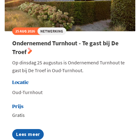
25 AUG 2026
NETWERKING
Ondernemend Turnhout - Te gast bij De
Troef
Op dinsdag 25 augustus is Ondernemend Turnhout te
gast bij De Troef in Oud-Turnhout.
Locatie
Oud-Turnhout
Prijs
Gratis
Lees meer
about