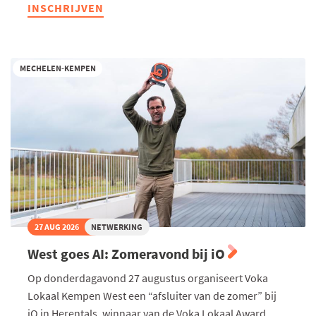
Ondernemend
INSCHRIJVEN
Turnhout
-
Te
gast
bij
MECHELEN-KEMPEN
De
Troef
27 AUG 2026
NETWERKING
West goes AI: Zomeravond bij iO
Op donderdagavond 27 augustus organiseert Voka
Lokaal Kempen West een “afsluiter van de zomer” bij
iO in Herentals, winnaar van de Voka Lokaal Award