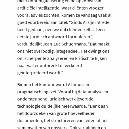
meer door digitalisering en de opkomst van
artificiële intelligentie. Waar cliënten vroeger
vooral advies zochten, komen ze vandaag vaak al
goed voorbereid aan tafel. “Sinds AI zijn intrede
heeft gedaan, zien we dat cliënten zelfs al een
eerste juridisch antwoord formuleren”,
verduidelijkt Jean-Luc Schuermans. “Dat maakt
ons niet overbodig, integendeel. Het dwingt ons
om scherper te analyseren en kritisch te kijken
naar wat er ontbreekt of verkeerd
geïnterpreteerd wordt.”
Binnen het kantoor wordt AI intussen
pragmatisch ingezet. Vooral bij data-analyse en
ondersteunend juridisch werk levert de
technologie duidelijke meerwaarde. “Denk aan
het doorzoeken van grote hoeveelheden
documenten, het structureren van feiten of het
samenvatten van dossiers. Ook vertalingen en