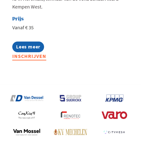
Kempen West.
Prijs
Vanaf € 35
Lees meer
about
West
INSCHRIJVEN
goes
AI:
Zomeravond
bij
iO