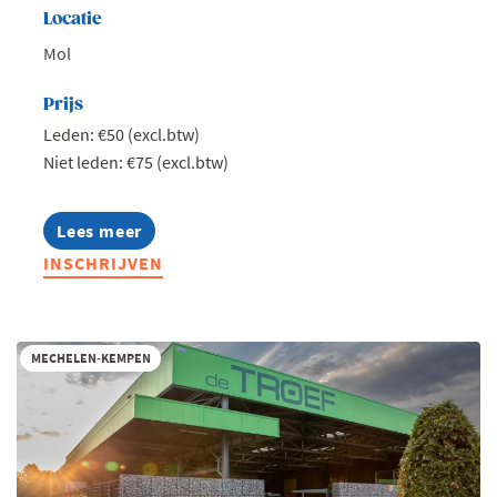
Locatie
Mol
Prijs
Leden: €50 (excl.btw)
Niet leden: €75 (excl.btw)
Lees meer
about
Jong
INSCHRIJVEN
Voka
Kempen
-
Talk
on
MECHELEN-KEMPEN
water
II