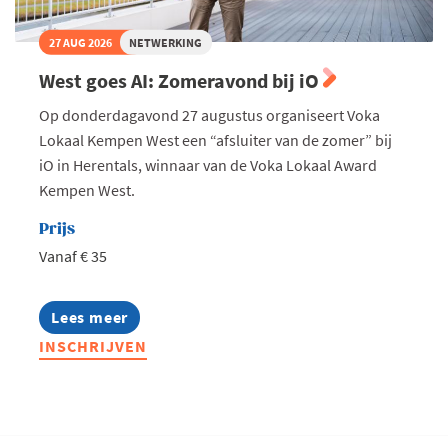
27 AUG 2026
NETWERKING
West goes AI: Zomeravond bij iO
Op donderdagavond 27 augustus organiseert Voka
Lokaal Kempen West een “afsluiter van de zomer” bij
iO in Herentals, winnaar van de Voka Lokaal Award
Kempen West.
Prijs
Vanaf € 35
Lees meer
about
West
INSCHRIJVEN
goes
AI:
Zomeravond
bij
iO