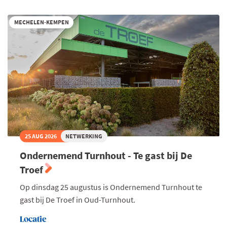
-
Talk
on
MECHELEN-KEMPEN
water
II
25 AUG 2026
NETWERKING
Ondernemend Turnhout - Te gast bij De
Troef
Op dinsdag 25 augustus is Ondernemend Turnhout te
gast bij De Troef in Oud-Turnhout.
Locatie