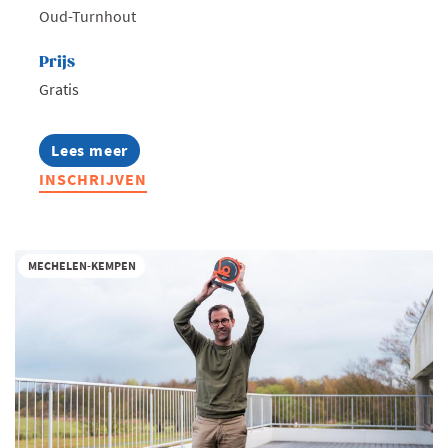
Oud-Turnhout
Prijs
Gratis
Lees meer
about
Ondernemend
INSCHRIJVEN
Turnhout
-
Te
gast
bij
MECHELEN-KEMPEN
De
Troef