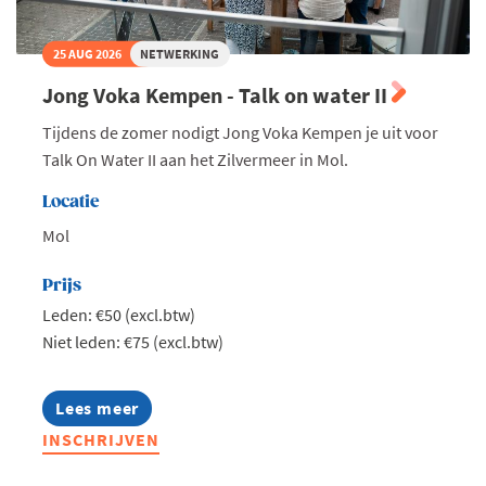
25 AUG 2026
NETWERKING
Jong Voka Kempen - Talk on water II
Tijdens de zomer nodigt Jong Voka Kempen je uit voor
Talk On Water II aan het Zilvermeer in Mol.
Locatie
Mol
Prijs
Leden: €50 (excl.btw)
Niet leden: €75 (excl.btw)
Lees meer
about
Jong
INSCHRIJVEN
Voka
Kempen