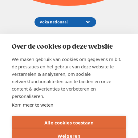
Koningsstraat 154-158, 1000 Brussel
02 229 81 11
Over de cookies op deze website
info@voka.be
We maken gebruik van cookies om gegevens m.b.t.
de prestaties en het gebruik van deze website te
verzamelen & analyseren, om sociale
netwerkfunctionaliteiten aan te bieden en onze
content & advertenties te verbeteren en
EN
personaliseren.
Pers
Nieuwsbrief
Kom meer te weten
Vacatures
Word lid
Alle cookies toestaan
Voka 2026
Algemene voorwaarden
Weigeren
Privacyverklaring