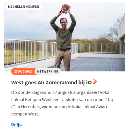
gast
bij
MECHELEN-KEMPEN
De
Troef
27 AUG 2026
NETWERKING
West goes AI: Zomeravond bij iO
Op donderdagavond 27 augustus organiseert Voka
Lokaal Kempen West een “afsluiter van de zomer” bij
iO in Herentals, winnaar van de Voka Lokaal Award
Kempen West.
Prijs