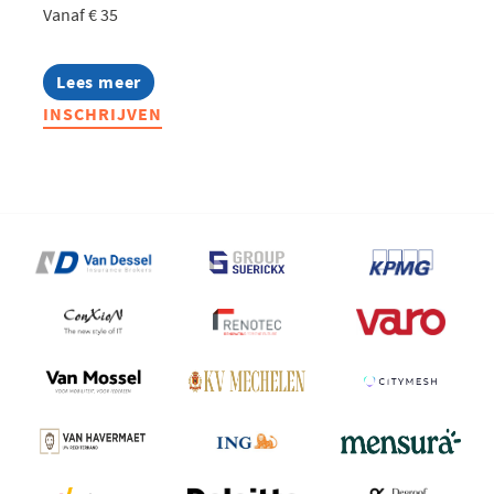
Vanaf € 35
Lees meer
about
West
INSCHRIJVEN
goes
AI:
Zomeravond
bij
iO