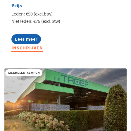
Prijs
Leden: €50 (excl.btw)
Niet leden: €75 (excl.btw)
Lees meer
about
Jong
INSCHRIJVEN
Voka
Kempen
-
Talk
on
MECHELEN-KEMPEN
water
II