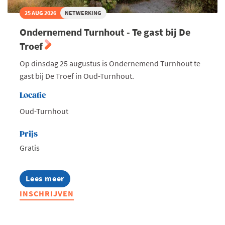
25 AUG 2026
NETWERKING
Ondernemend Turnhout - Te gast bij De
Troef
Op dinsdag 25 augustus is Ondernemend Turnhout te
gast bij De Troef in Oud-Turnhout.
Locatie
Oud-Turnhout
Prijs
Gratis
Lees meer
about
Ondernemend
INSCHRIJVEN
Turnhout
-
Te