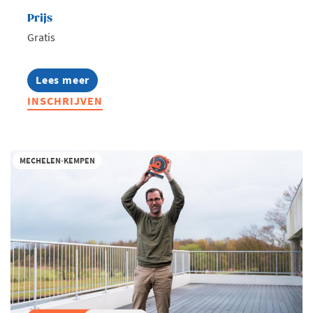
Prijs
Gratis
Lees meer
about
Ondernemend
INSCHRIJVEN
Turnhout
-
Te
gast
bij
MECHELEN-KEMPEN
De
Troef