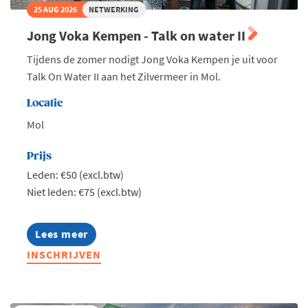
25 AUG 2026
NETWERKING
Jong Voka Kempen - Talk on water II
Tijdens de zomer nodigt Jong Voka Kempen je uit voor
Talk On Water II aan het Zilvermeer in Mol.
Locatie
Mol
Prijs
Leden: €50 (excl.btw)
Niet leden: €75 (excl.btw)
Lees meer
about
Jong
INSCHRIJVEN
Voka
Kempen
-
Talk