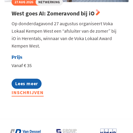
27 AUG 2026
NETWERKING
West goes AI: Zomeravond bij iO
Op donderdagavond 27 augustus organiseert Voka
Lokaal Kempen West een “afsluiter van de zomer” bij
iO in Herentals, winnaar van de Voka Lokaal Award
Kempen West.
Prijs
Vanaf € 35
Lees meer
about
West
INSCHRIJVEN
goes
AI:
Zomeravond
bij
iO