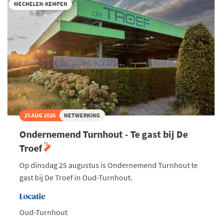
on
MECHELEN-KEMPEN
water
II
25 AUG 2026
NETWERKING
Ondernemend Turnhout - Te gast bij De
Troef
Op dinsdag 25 augustus is Ondernemend Turnhout te
gast bij De Troef in Oud-Turnhout.
Locatie
Oud-Turnhout