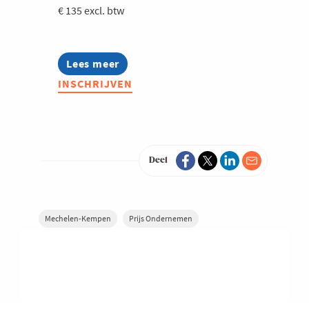
€ 135 excl. btw
Lees meer
about
Prijs
INSCHRIJVEN
Ondernemen
2026
Deel
Mechelen-Kempen
Prijs Ondernemen