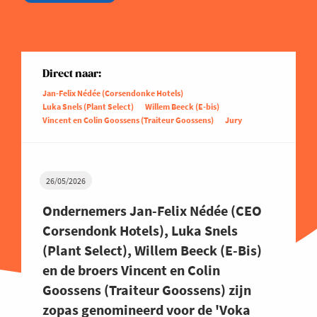
Direct naar:
Jan-Felix Nédée (Corsendonke Hotels)
Luka Snels (Plant Select)
Willem Beeck (E-bis)
Vincent en Colin Goossens (Traiteur Goossens)
Jury
26/05/2026
Ondernemers Jan-Felix Nédée (CEO
Corsendonk Hotels), Luka Snels
(Plant Select), Willem Beeck (E-Bis)
en de broers Vincent en Colin
Goossens (Traiteur Goossens) zijn
zopas genomineerd voor de 'Voka