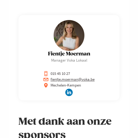
Fientje Moerman
Manager Voka Lokaal
015 45 10 27
fientje.moerman@voka.be
Mechelen-Kempen
Met dank aan onze
sponsors