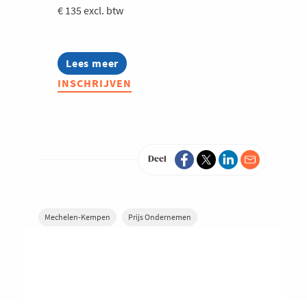
€ 135 excl. btw
Lees meer
about
Prijs
INSCHRIJVEN
Ondernemen
2026
Deel
Mechelen-Kempen
Prijs Ondernemen