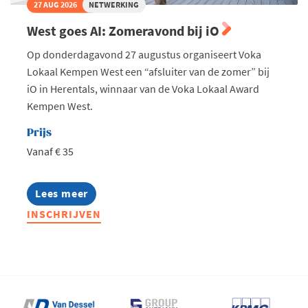
27 AUG 2026
NETWERKING
West goes AI: Zomeravond bij iO
Op donderdagavond 27 augustus organiseert Voka
Lokaal Kempen West een “afsluiter van de zomer” bij
iO in Herentals, winnaar van de Voka Lokaal Award
Kempen West.
Prijs
Vanaf € 35
Lees meer
about
West
INSCHRIJVEN
goes
AI:
Zomeravond
bij
iO