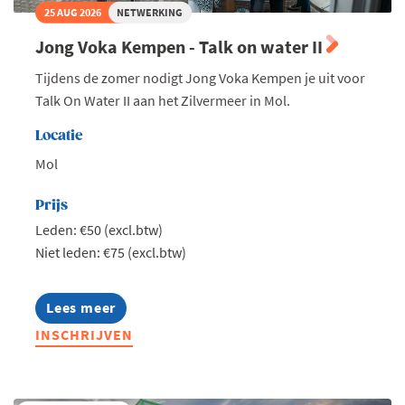
25 AUG 2026
NETWERKING
Jong Voka Kempen - Talk on water II
Tijdens de zomer nodigt Jong Voka Kempen je uit voor
Talk On Water II aan het Zilvermeer in Mol.
Locatie
Mol
Prijs
Leden: €50 (excl.btw)
Niet leden: €75 (excl.btw)
Lees meer
about
Jong
INSCHRIJVEN
Voka
Kempen
-
Talk