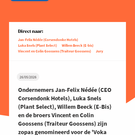
Direct naar:
Jan-Felix Nédée (Corsendonke Hotels)
Luka Snels (Plant Select)
Willem Beeck (E-bis)
Vincent en Colin Goossens (Traiteur Goossens)
Jury
26/05/2026
Ondernemers Jan-Felix Nédée (CEO
Corsendonk Hotels), Luka Snels
(Plant Select), Willem Beeck (E-Bis)
en de broers Vincent en Colin
Goossens (Traiteur Goossens) zijn
zopas genomineerd voor de 'Voka