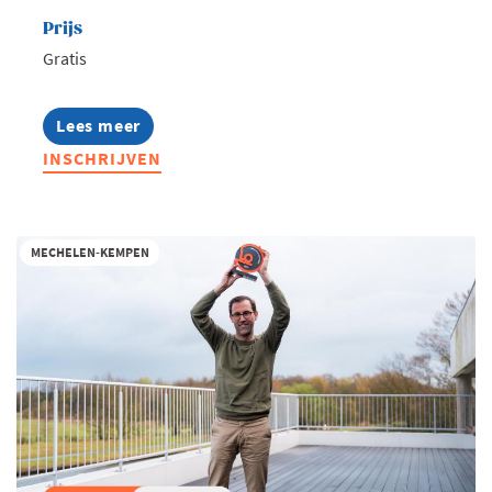
Prijs
Gratis
Lees meer
about
Ondernemend
INSCHRIJVEN
Turnhout
-
Te
gast
bij
MECHELEN-KEMPEN
De
Troef