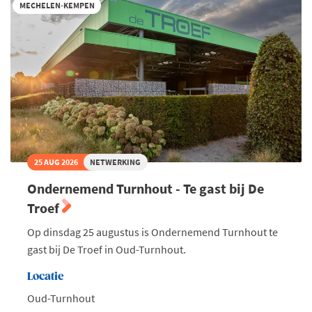
on
MECHELEN-KEMPEN
water
II
25 AUG 2026
NETWERKING
Ondernemend Turnhout - Te gast bij De
Troef
Op dinsdag 25 augustus is Ondernemend Turnhout te
gast bij De Troef in Oud-Turnhout.
Locatie
Oud-Turnhout