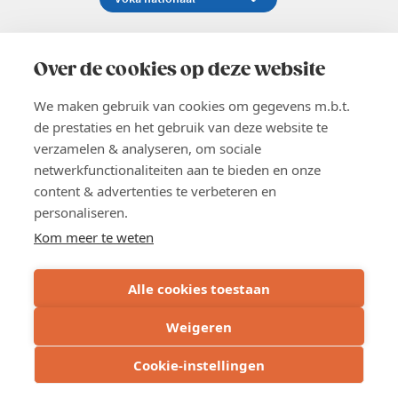
Koningsstraat 154-158, 1000 Brussel
02 229 81 11
Over de cookies op deze website
info@voka.be
We maken gebruik van cookies om gegevens m.b.t.
de prestaties en het gebruik van deze website te
verzamelen & analyseren, om sociale
netwerkfunctionaliteiten aan te bieden en onze
content & advertenties te verbeteren en
EN
personaliseren.
Pers
Nieuwsbrief
Kom meer te weten
Vacatures
Word lid
Alle cookies toestaan
Voka 2026
Algemene voorwaarden
Weigeren
Privacyverklaring
Cookie verklaring
Cookie-instellingen
Cookie instellingen
BE 0413.673.821 - RPR: Brussel