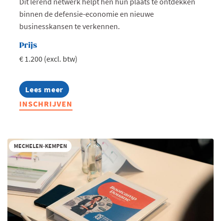
Dit lerend netwerk helpt hen hun plaats te ontdekken
binnen de defensie-economie en nieuwe
businesskansen te verkennen.
Prijs
€ 1.200 (excl. btw)
Lees meer
about
Dual-
INSCHRIJVEN
use
opportuniteiten:
krijg
toegang
tot
MECHELEN-KEMPEN
de
defensiemarkt