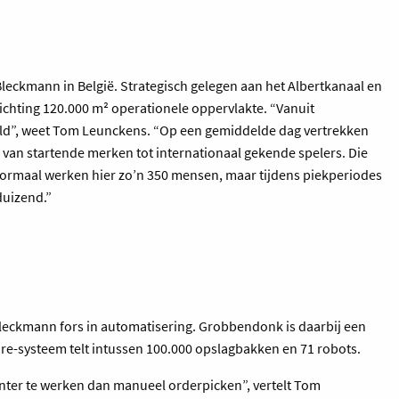
leckmann in België. Strategisch gelegen aan het Albertkanaal en
ichting 120.000 m² operationele oppervlakte. “Vanuit
eld”, weet Tom Leunckens. “Op een gemiddelde dag vertrekken
, van startende merken tot internationaal gekende spelers. Die
. Normaal werken hier zo’n 350 mensen, maar tijdens piekperiodes
duizend.”
leckmann fors in automatisering. Grobbendonk is daarbij een
re-systeem telt intussen 100.000 opslagbakken en 71 robots.
iënter te werken dan manueel orderpicken”, vertelt Tom