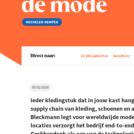
de mode
MECHELEN-KEMPEN
Direct naar:
25.000 pakketten
AutoStore
05/02/2026
Ieder kledingstuk dat in jouw kast hang
supply chain van kleding, schoenen en a
Bleckmann legt voor wereldwijde mode-
locaties verzorgt het bedrijf end-to-en
Grobbendonk als een van de technologi