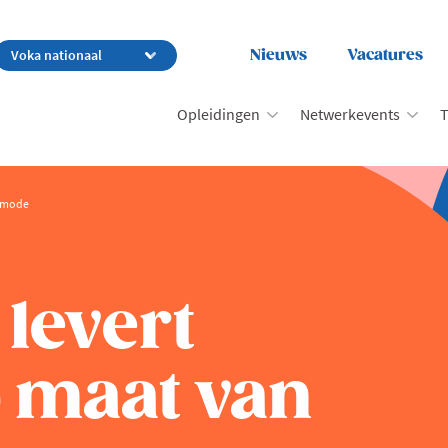
Nieuws
Vacatures
Opleidingen
Netwerkevents
T
e mode
levert
p maat van