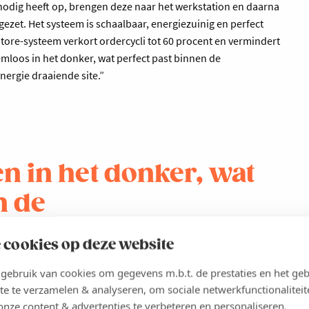
nodig heeft op, brengen deze naar het werkstation en daarna
gezet. Het systeem is schaalbaar, energiezuinig en perfect
tore-systeem verkort ordercycli tot 60 procent en vermindert
emloos in het donker, wat perfect past binnen de
ergie draaiende site.”
n in het donker, wat
n de
ties van de volledig
 cookies op deze website
raaiende site.
ebruik van cookies om gegevens m.b.t. de prestaties en het geb
te te verzamelen & analyseren, om sociale netwerkfunctionaliteit
eckmann
onze content & advertenties te verbeteren en personaliseren.