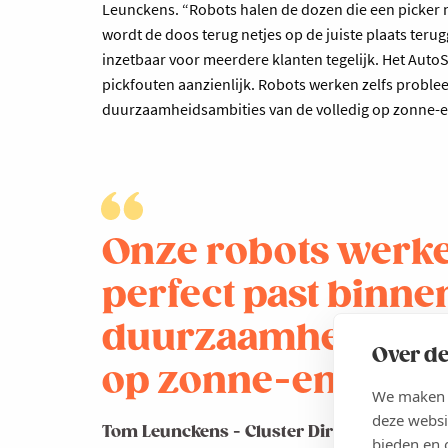
Leunckens. “Robots halen de dozen die een picker 
wordt de doos terug netjes op de juiste plaats terug
inzetbaar voor meerdere klanten tegelijk. Het AutoS
pickfouten aanzienlijk. Robots werken zelfs proble
duurzaamheidsambities van de volledig op zonne-en
Onze robots werke
perfect past binne
duurzaamheidsambi
Over de
op zonne-energie d
We maken g
deze websi
Tom Leunckens - Cluster Directeur bij Bl
bieden en 