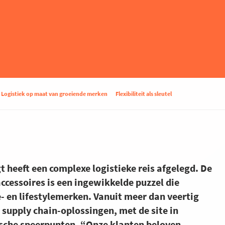
Logistiek op maat van groeiende merken
Flexibiliteit als sleutel
t heeft een complexe logistieke reis afgelegd. De
ccessoires is een ingewikkelde puzzel die
 en lifestylemerken. Vanuit meer dan veertig
d supply chain-oplossingen, met de site in
sche speerpunten. “Onze klanten beloven