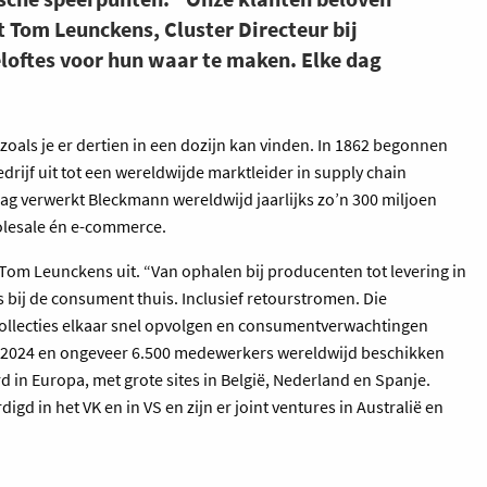
gt Tom Leunckens, Cluster Directeur bij
loftes voor hun waar te maken. Elke dag
zoals je er dertien in een dozijn kan vinden. In 1862 begonnen
edrijf uit tot een wereldwijde marktleider in supply chain
 verwerkt Bleckmann wereldwijd jaarlijks zo’n 300 miljoen
holesale én e-commerce.
t Tom Leunckens uit. “Van ophalen bij producenten tot levering in
 bij de consument thuis. Inclusief retourstromen. Die
collecties elkaar snel opvolgen en consumentverwachtingen
n 2024 en ongeveer 6.500 medewerkers wereldwijd beschikken
erd in Europa, met grote sites in België, Nederland en Spanje.
d in het VK en in VS en zijn er joint ventures in Australië en