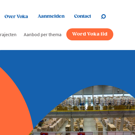
Aanmelden
Contact
Over Voka
rajecten
Aanbod per thema
Word Voka lid