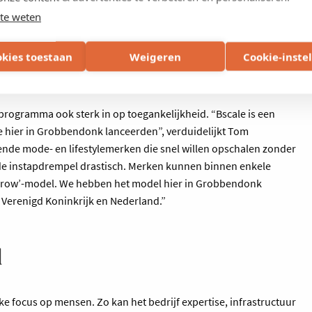
te weten
okies toestaan
Weigeren
Cookie-inste
an groeiende merken
programma ook sterk in op toegankelijkheid. “Bscale is een
e hier in Grobbendonk lanceerden”, verduidelijkt Tom
iende mode- en lifestylemerken die snel willen opschalen zonder
 de instapdrempel drastisch. Merken kunnen binnen enkele
-grow’-model. We hebben het model hier in Grobbendonk
t Verenigd Koninkrijk en Nederland.”
l
rke focus op mensen. Zo kan het bedrijf expertise, infrastructuur