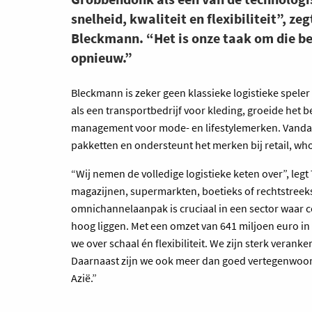
snelheid, kwaliteit en flexibiliteit”, ze
Bleckmann. “Het is onze taak om die be
opnieuw.”
Bleckmann is zeker geen klassieke logistieke speler 
als een transportbedrijf voor kleding, groeide het b
management voor mode- en lifestylemerken. Vandaag
pakketten en ondersteunt het merken bij retail, w
“Wij nemen de volledige logistieke keten over”, leg
magazijnen, supermarkten, boetieks of rechtstreeks
omnichannelaanpak is cruciaal in een sector waar 
hoog liggen. Met een omzet van 641 miljoen euro i
we over schaal én flexibiliteit. We zijn sterk verank
Daarnaast zijn we ook meer dan goed vertegenwoordig
Azië.”