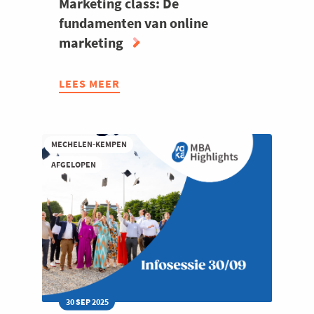
Marketing class: De
fundamenten van online
marketing
LEES MEER
ABOUT
MARKETING
CLASS:
DE
MECHELEN-KEMPEN
FUNDAMENTEN
AFGELOPEN
VAN
ONLINE
MARKETING
30 SEP 2025