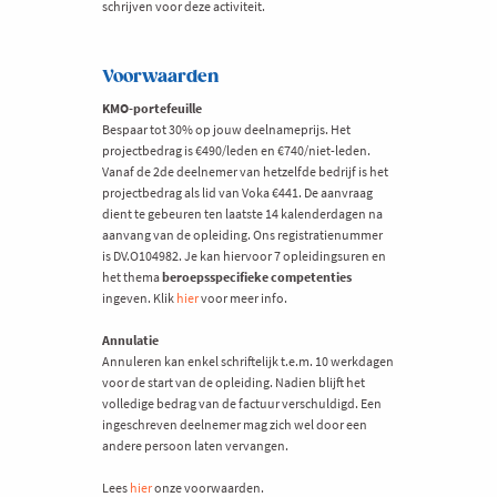
schrijven voor deze activiteit.
Voorwaarden
KMO-portefeuille
Bespaar tot 30% op jouw deelnameprijs. Het
projectbedrag is €490/leden en €740/niet-leden.
Vanaf de 2de deelnemer van hetzelfde bedrijf is het
projectbedrag als lid van Voka €441. De aanvraag
dient te gebeuren ten laatste 14 kalenderdagen na
aanvang van de opleiding. Ons registratienummer
is DV.O104982. Je kan hiervoor 7 opleidingsuren en
het thema
beroepsspecifieke competenties
ingeven. Klik
hier
voor meer info.
Annulatie
Annuleren kan enkel schriftelijk t.e.m. 10 werkdagen
voor de start van de opleiding. Nadien blijft het
volledige bedrag van de factuur verschuldigd. Een
ingeschreven deelnemer mag zich wel door een
andere persoon laten vervangen.
Lees
hier
onze voorwaarden.