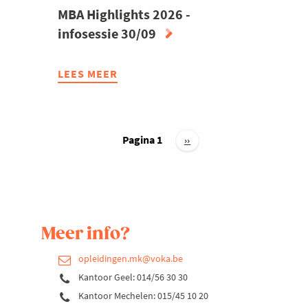
MBA Highlights 2026 -
infosessie 30/09
LEES MEER
ABOUT
MBA
HIGHLIGHTS
2026
Paginering
-
Pagina 1
Volgende
››
pagina
INFOSESSIE
30/09
Meer info?
opleidingen.mk@voka.be
Kantoor Geel: 014/56 30 30
Kantoor Mechelen: 015/45 10 20