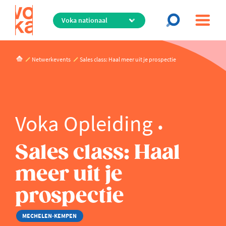
Overslaan
en
naar
de
inhoud
Netwerkevents
Sales class: Haal meer uit je prospectie
gaan
Voka Opleiding
Sales class: Haal
meer uit je
prospectie
MECHELEN-KEMPEN