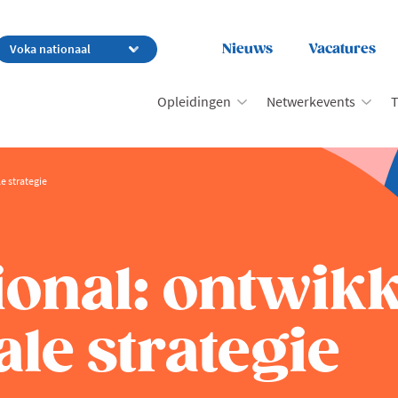
Nieuws
Vacatures
Opleidingen
Netwerkevents
T
e strategie
ional: ontwik
ale strategie