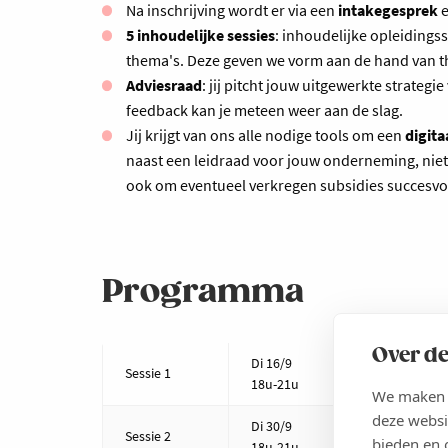
Na inschrijving wordt er via een
intakegesprek
e
5 inhoudelijke sessies
: inhoudelijke opleidings
thema's. Deze geven we vorm aan de hand van th
Adviesraad
: jij pitcht jouw uitgewerkte strateg
feedback kan je meteen weer aan de slag.
Jij krijgt van ons alle nodige tools om een
digita
naast een leidraad voor jouw onderneming, niet
ook om eventueel verkregen subsidies succesvol 
Programma
Over de
Di 16/9
Sessie 1
Marktanal
18u-21u
We maken g
deze websi
Di 30/9
Sessie 2
Distribut
bieden en 
18u-21u