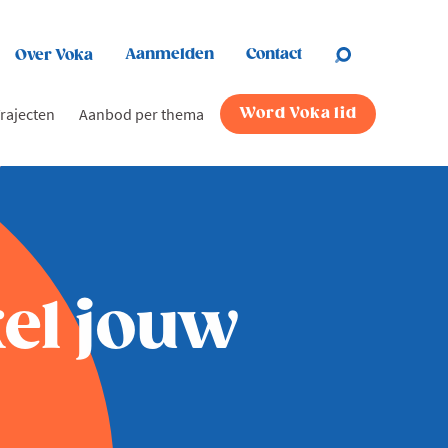
Aanmelden
Contact
Over Voka
rajecten
Aanbod per thema
Word Voka lid
kel jouw