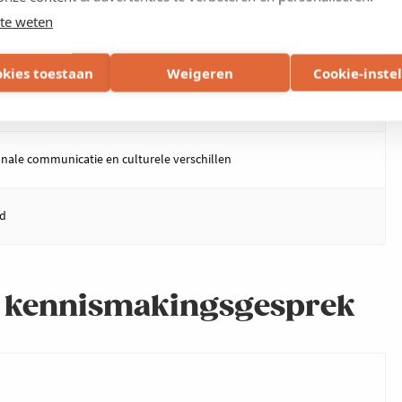
te weten
onale sales & marketing
okies toestaan
Weigeren
Cookie-inste
port- importformaliteiten​ + risicobeheer
onale communicatie​ en culturele verschillen
ad
nd kennismakingsgesprek