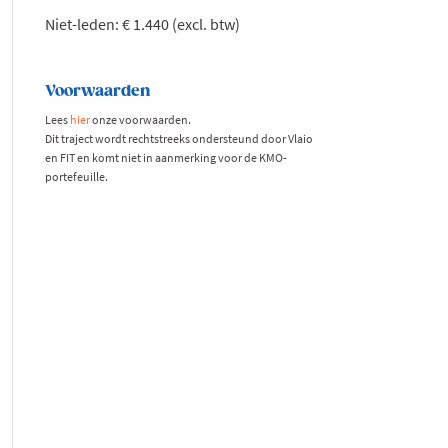
Niet-leden: € 1.440 (excl. btw)
Voorwaarden
Lees
hier
onze voorwaarden.
Dit traject wordt rechtstreeks ondersteund door Vlaio
en FIT en komt niet in aanmerking voor de KMO-
portefeuille.