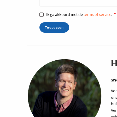
Ik ga akkoord met de
terms of service
.
H
Ste
Voo
ond
bui
Ver
vak