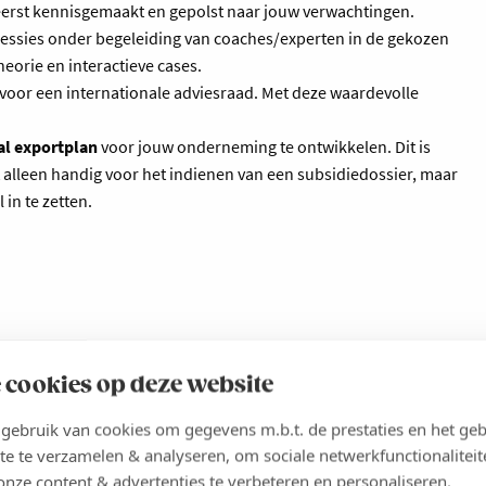
erst kennisgemaakt en gepolst naar jouw verwachtingen.
sessies onder begeleiding van coaches/experten in de gekozen
eorie en interactieve cases.
ie voor een internationale adviesraad. Met deze waardevolle
al exportplan
voor jouw onderneming te ontwikkelen. Dit is
 alleen handig voor het indienen van een subsidiedossier, maar
in te zetten.
 cookies op deze website
yse & marktbenadering​
ebruik van cookies om gegevens m.b.t. de prestaties en het geb
te te verzamelen & analyseren, om sociale netwerkfunctionaliteit
iekanalen/ Handelspartners in het buitenland
onze content & advertenties te verbeteren en personaliseren.