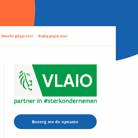
Ranobo ging je voor
Dzjing ging je voor
Bezorg me de opname