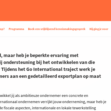
oop?
Programma
Boek een vrijblijvend kennismakingsgesprek
Hij ging je voor
d, maar heb je beperkte ervaring met
ij ondersteuning bij het ontwikkelen van die
 Tijdens het Go International traject werk je
ers aan een gedetailleerd exportplan op maat
twikkel jij als ambitieuze ondernemer een concrete en
nternationaal ondernemen verrijkt jouw onderneming, maar heb je
de fiscale aspecten, internationale en lokale tewerkstelling