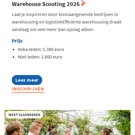
Warehouse Scouting 2026
Laat je inspireren door toonaangevende bedrijven in
warehousing en logistiekEfficiënte warehousing draait
vandaag om veel meer dan opslag alleen.
Prijs
Voka-leden: 1.380 euro
Niet-leden: 1.660 euro
Lees meer
about
Warehouse
INSCHRIJVEN
Scouting
2026
WEST-VLAANDEREN