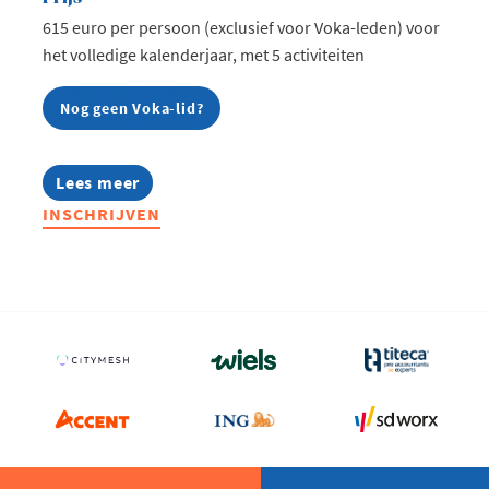
615 euro per persoon (exclusief voor Voka-leden) voor
het volledige kalenderjaar, met 5 activiteiten
Nog geen Voka-lid?
Lees meer
about
Food
INSCHRIJVEN
&
Beverage
Community
2026