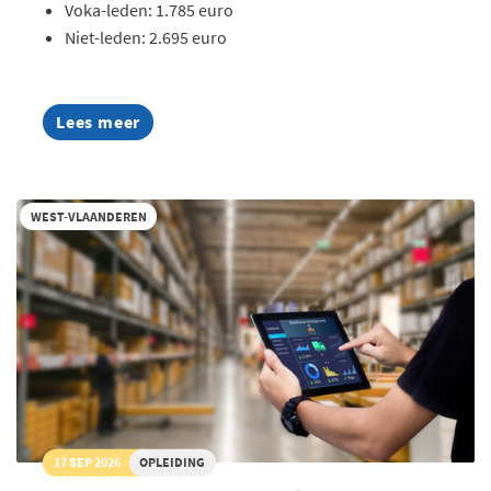
Voka-leden: 1.785 euro
Niet-leden: 2.695 euro
Lees meer
about
AI
Summer
Week
2026
WEST-VLAANDEREN
17 SEP 2026
OPLEIDING