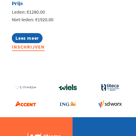
Prijs
Leden: €1280.00
Niet-leden: €1920.00
Lees meer
about
Lerend
INSCHRIJVEN
Netwerk
Production
Teamleader
2026