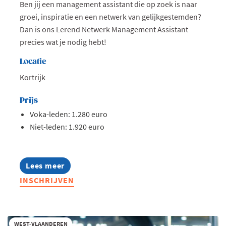
Ben jij een management assistant die op zoek is naar
groei, inspiratie en een netwerk van gelijkgestemden?
Dan is ons Lerend Netwerk Management Assistant
precies wat je nodig hebt!
Locatie
Kortrijk
Prijs
Voka-leden: 1.280 euro
Niet-leden: 1.920 euro
Lees meer
about
Lerend
INSCHRIJVEN
Netwerk
Management
Assistants
2026
WEST-VLAANDEREN