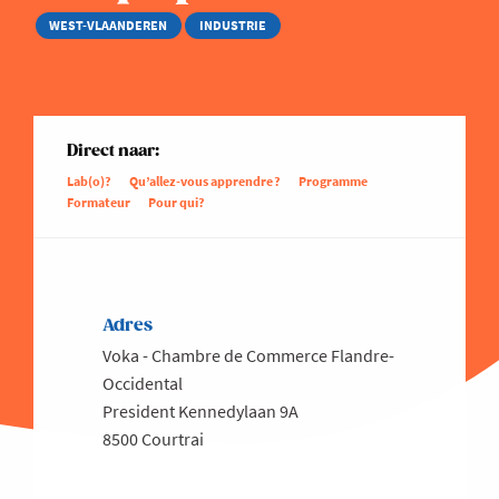
WEST-VLAANDEREN
INDUSTRIE
Direct naar:
Lab(o)?
Qu’allez-vous apprendre ?
Programme
Formateur
Pour qui?
Adres
Voka - Chambre de Commerce Flandre-
Occidental
President Kennedylaan 9A
8500 Courtrai