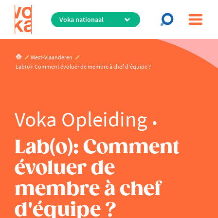
Overslaan
en
naar
de
inhoud
West-Vlaanderen
gaan
Lab(o): Comment évoluer de membre à chef d'équipe ?
Voka Opleiding
Lab(o): Comment
évoluer de
membre à chef
d'équipe ?