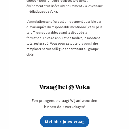
vidéos – pourront être réalisées lors de cet
événement et utilisées ultérieurement via les canaux
médiatiques de Voka.
L’annulation sans frais est uniquement possible par
e-mail auprès du responsable mentionné, et au plus
tard 7 jours ouvrables avant le début de la
formation. En cas d’annulation tardive, le montant
total restera dû. Vous pouvez toutefois vous faire
remplacer par un collègue appartenant au groupe
cible.
Vraag het @ Voka
Een prangende vraag? Wij antwoorden
binnen de 2 werkdagen!
Stel hier jouw vraag