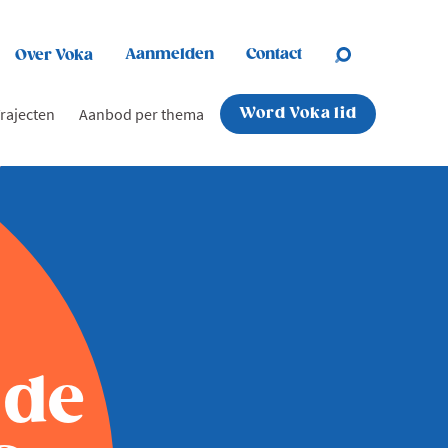
Aanmelden
Contact
Over Voka
rajecten
Aanbod per thema
Word Voka lid
 de