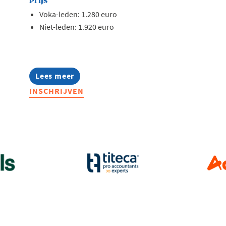
Prijs
Voka-leden: 1.280 euro
Niet-leden: 1.920 euro
Lees meer
about
Lerend
INSCHRIJVEN
Netwerk
Management
Assistants
2026