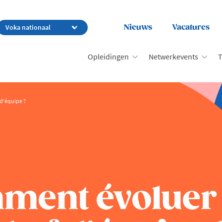
Nieuws
Vacatures
Opleidingen
Netwerkevents
T
d'équipe ?
mment évoluer