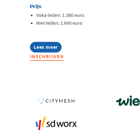
Prijs
Voka-leden: 1.380 euro
Niet-leden: 1.660 euro
Lees meer
about
Lerend
INSCHRIJVEN
Netwerk
Quality
2026