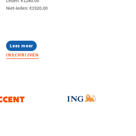
Leden: €1280.00
Niet-leden: €1920.00
Lees meer
about
Lerend
INSCHRIJVEN
Netwerk
Production
Teamleader
2026