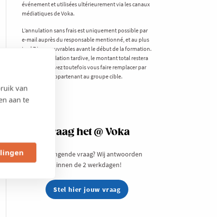
événement et utilisées ultérieurement via les canaux
médiatiques de Voka.
L’annulation sans frais est uniquement possible par
e-mail auprès du responsable mentionné, et au plus
tard 7 jours ouvrables avant le début de la formation.
En cas d’annulation tardive, le montant total restera
dû. Vous pouvez toutefois vous faire remplacer par
un collègue appartenant au groupe cible.
ruik van
en aan te
Vraag het @ Voka
llingen
Een prangende vraag? Wij antwoorden
binnen de 2 werkdagen!
Stel hier jouw vraag