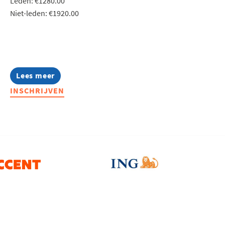
Leden: €1280.00
Niet-leden: €1920.00
Lees meer
about
Lerend
INSCHRIJVEN
Netwerk
Production
Teamleader
2026