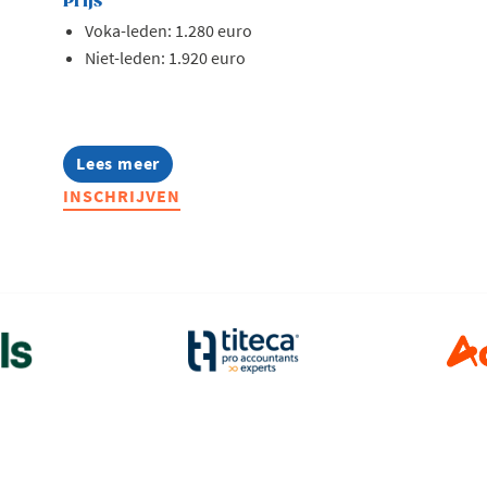
Prijs
Voka-leden: 1.280 euro
Niet-leden: 1.920 euro
Lees meer
about
Lerend
INSCHRIJVEN
Netwerk
Management
Assistants
2026