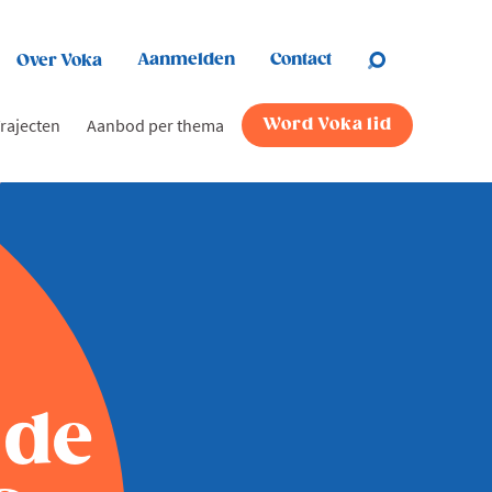
Aanmelden
Contact
Over Voka
rajecten
Aanbod per thema
Word Voka lid
 de