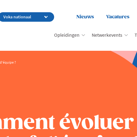
Nieuws
Vacatures
Opleidingen
Netwerkevents
T
d'équipe ?
mment évoluer