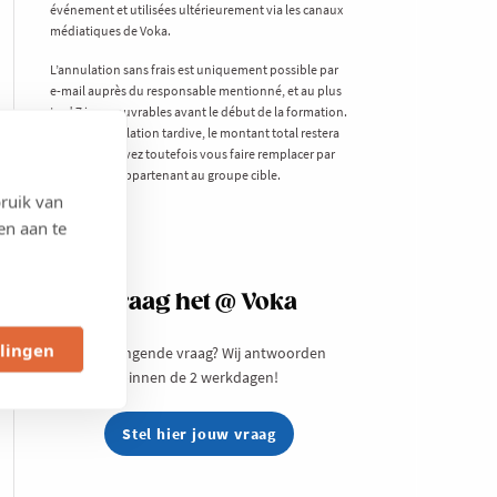
événement et utilisées ultérieurement via les canaux
médiatiques de Voka.
L’annulation sans frais est uniquement possible par
e-mail auprès du responsable mentionné, et au plus
tard 7 jours ouvrables avant le début de la formation.
En cas d’annulation tardive, le montant total restera
dû. Vous pouvez toutefois vous faire remplacer par
un collègue appartenant au groupe cible.
ruik van
en aan te
Vraag het @ Voka
llingen
Een prangende vraag? Wij antwoorden
binnen de 2 werkdagen!
Stel hier jouw vraag