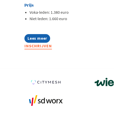
Prijs
Voka-leden: 1.380 euro
Niet-leden: 1.660 euro
Lees meer
about
Lerend
INSCHRIJVEN
Netwerk
Quality
2026