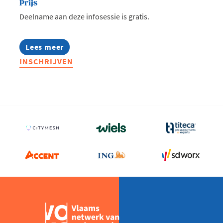
Prijs
Deelname aan deze infosessie is gratis.
Lees meer
about
Infosessie:
INSCHRIJVEN
Talentmissie
Zuid-
Afrika