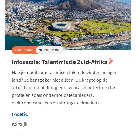
toe
in
jouw
onderneming
10 SEP 2026
NETWERKING
Infosessie: Talentmissie Zuid-Afrika
Heb je moeite om technisch talent te vinden in eigen
land? Je bent zeker niet alleen. De krapte op de
arbeidsmarkt blijft nijpend, vooral voor technische
profielen zoals onderhoudstechniekers,
elektromecaniciens en storingstechniekers.
Locatie
Kortrijk