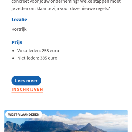
concreet voor jouw onderneming? Welke stappen moet
je zetten om klaar te zijn voor deze nieuwe regels?
Locatie
Kortrijk
Prijs
Voka-leden: 255 euro
Niet-leden: 385 euro
Lees meer
about
Opleiding:
INSCHRIJVEN
Zo
pas
je
de
EU-
WEST-VLAANDEREN
regels
rond
loontransparantie