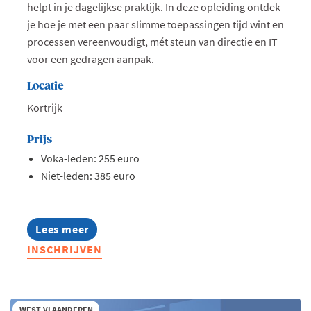
helpt in je dagelijkse praktijk. In deze opleiding ontdek
je hoe je met een paar slimme toepassingen tijd wint en
processen vereenvoudigt, mét steun van directie en IT
voor een gedragen aanpak.
Locatie
Kortrijk
Prijs
Voka-leden: 255 euro
Niet-leden: 385 euro
Lees meer
about
Opleiding:
INSCHRIJVEN
AI
in
hr
toegepast
WEST-VLAANDEREN