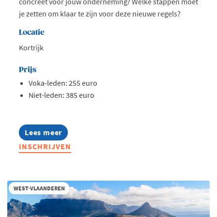
concreet voor jouw onderneming? Welke stappen moet
je zetten om klaar te zijn voor deze nieuwe regels?
Locatie
Kortrijk
Prijs
Voka-leden: 255 euro
Niet-leden: 385 euro
Lees meer
about
Opleiding:
INSCHRIJVEN
Zo
pas
je
de
EU-
WEST-VLAANDEREN
regels
rond
loontransparantie