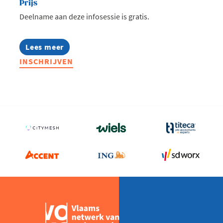
Prijs
Deelname aan deze infosessie is gratis.
Lees meer
about
Infosessie:
INSCHRIJVEN
Talentmissie
Zuid-
Afrika