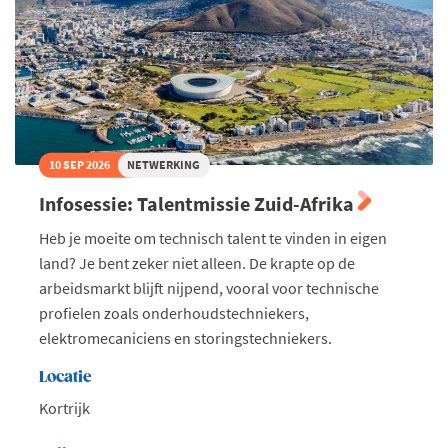
toe
in
jouw
onderneming
10 SEP 2026
NETWERKING
Infosessie: Talentmissie Zuid-Afrika
Heb je moeite om technisch talent te vinden in eigen
land? Je bent zeker niet alleen. De krapte op de
arbeidsmarkt blijft nijpend, vooral voor technische
profielen zoals onderhoudstechniekers,
elektromecaniciens en storingstechniekers.
Locatie
Kortrijk