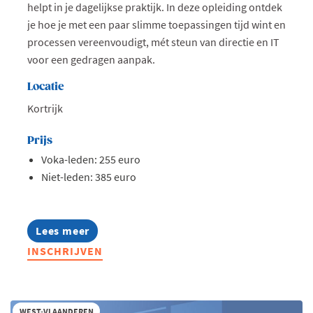
helpt in je dagelijkse praktijk. In deze opleiding ontdek
je hoe je met een paar slimme toepassingen tijd wint en
processen vereenvoudigt, mét steun van directie en IT
voor een gedragen aanpak.
Locatie
Kortrijk
Prijs
Voka-leden: 255 euro
Niet-leden: 385 euro
Lees meer
about
Opleiding:
INSCHRIJVEN
AI
in
hr
toegepast
WEST-VLAANDEREN