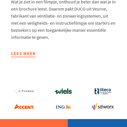
Wat je ziet in een filmpje, onthoud je beter dan wat je in
een brochure leest. Daarom pakt DUCO uit Veurne,
fabrikant van ventilatie- en zonweringsystemen, uit
met een veiligheids- en instructiefilmpje om starters en
bezoekers op een toegankelijke manier essentiële
informatie te geven.
LEES MEER
ABOUT
DUCO
LANCEERT
VEILIGHEIDS-
EN
INSTRUCTIEFILMPJE
VOOR
STARTERS
EN
BEZOEKERS