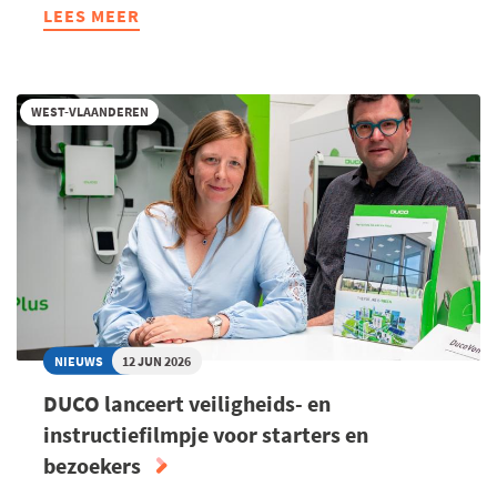
LEES MEER
ABOUT
57
WEST-
VLAAMSE
WEST-VLAANDEREN
BEDRIJVEN
BEHALEN
VOKA
CHARTER
DUURZAAM
ONDERNEMEN
NIEUWS
12 JUN 2026
DUCO lanceert veiligheids- en
instructiefilmpje voor starters en
bezoekers