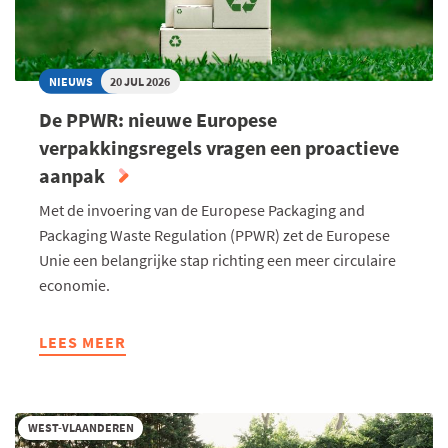
NIEUWS
20 JUL 2026
De PPWR: nieuwe Europese
verpakkingsregels vragen een proactieve
aanpak
Met de invoering van de Europese Packaging and
Packaging Waste Regulation (PPWR) zet de Europese
Unie een belangrijke stap richting een meer circulaire
economie.
LEES MEER
ABOUT
DE
PPWR:
NIEUWE
WEST-VLAANDEREN
EUROPESE