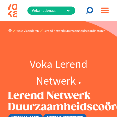
Overslaan
en
naar
de
inhoud
West-Vlaanderen
Lerend Netwerk Duurzaamheidscoördinatoren
gaan
Voka Lerend
Netwerk
Lerend Netwerk
Duurzaamheidscoör