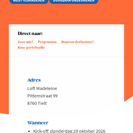
WEST-VLAANDEREN
DUURZAAM ONDERNEMEN
Direct naar:
Voor wie?
Programma
Waarom deelnemen?
Kmo-portefeuille
Adres
Loft Madeleine
Pittemstraat 99
8760 Tielt
Wanneer
Kick-off: donderdag 29 oktober 2026