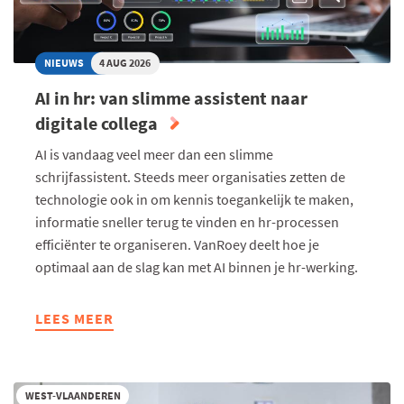
NIEUWS
4 AUG 2026
AI in hr: van slimme assistent naar
digitale collega
AI is vandaag veel meer dan een slimme
schrijfassistent. Steeds meer organisaties zetten de
technologie ook in om kennis toegankelijk te maken,
informatie sneller terug te vinden en hr-processen
efficiënter te organiseren. VanRoey deelt hoe je
optimaal aan de slag kan met AI binnen je hr-werking.
LEES MEER
ABOUT
AI
IN
HR:
WEST-VLAANDEREN