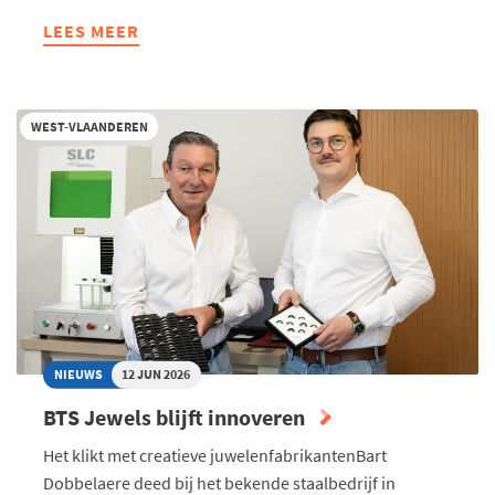
LEES MEER
ABOUT
VOKA
WEST-
VLAANDEREN:
WEST-VLAANDEREN
"EEN
NATUURHERSTELPLAN
ZONDER
OOG
VOOR
DE
REALITEIT"
NIEUWS
12 JUN 2026
BTS Jewels blijft innoveren
Het klikt met creatieve juwelenfabrikantenBart
Dobbelaere deed bij het bekende staalbedrijf in