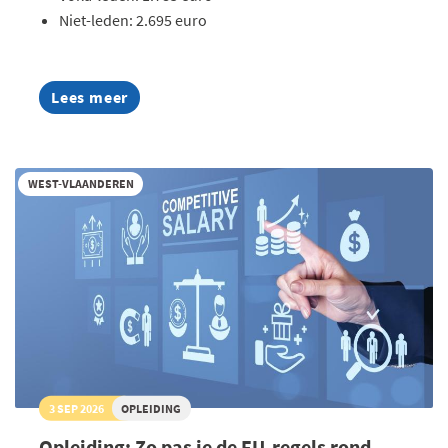
Niet-leden: 2.695 euro
Lees meer
about
AI
Summer
Week
2026
WEST-VLAANDEREN
3 SEP 2026
OPLEIDING
Opleiding: Zo pas je de EU-regels rond