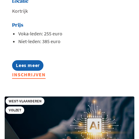
Locatie
Kortrijk
Prijs
Voka-leden: 255 euro
Niet-leden: 385 euro
Lees meer
about
Opleiding:
INSCHRIJVEN
AI
in
hr
toegepast
WEST-VLAANDEREN
VOLZET