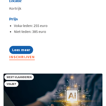
Locatie
Kortrijk
Prijs
Voka-leden: 255 euro
Niet-leden: 385 euro
Lees meer
about
Opleiding:
INSCHRIJVEN
AI
in
hr
toegepast
WEST-VLAANDEREN
VOLZET