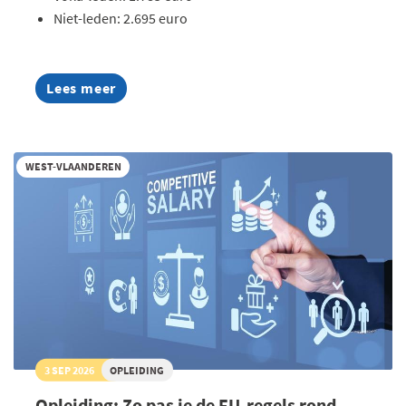
Niet-leden: 2.695 euro
Lees meer
about
AI
Summer
Week
2026
WEST-VLAANDEREN
3 SEP 2026
OPLEIDING
Opleiding: Zo pas je de EU-regels rond