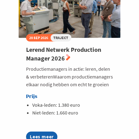
28 SEP 2026
TRAJECT
Lerend Netwerk Production
Manager 2026
Productiemanagers in actie: leren, delen
& verbeterenWaarom productiemanagers
elkaar nodig hebben om echt te groeien
Prijs
Voka-leden: 1.380 euro
Niet-leden: 1.660 euro
Lees meer
about