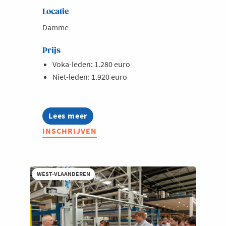
Locatie
Damme
Prijs
Voka-leden: 1.280 euro
Niet-leden: 1.920 euro
Lees meer
about
Lerend
INSCHRIJVEN
Netwerk
IT-
managers
2026
WEST-VLAANDEREN