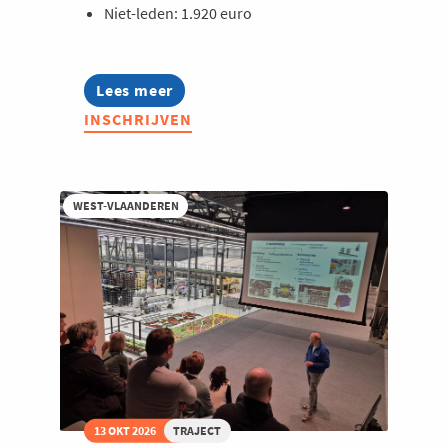
Niet-leden: 1.920 euro
Lees meer
about
Lerend
INSCHRIJVEN
Netwerk
Safety
2026
WEST-VLAANDEREN
13 OKT 2026
TRAJECT