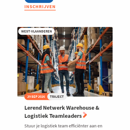
Lerend
INSCHRIJVEN
Netwerk
Production
Manager
2026
WEST-VLAANDEREN
29 SEP 2026
TRAJECT
Lerend Netwerk Warehouse &
Logistiek Teamleaders
Stuur je logistiek team efficiënter aan en