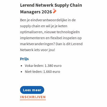
Lerend Netwerk Supply Chain
Managers 2026
Ben je eindverantwoordelijke in de
supply chain en wil je je keten
optimaliseren, nieuwe technologieën
implementeren en flexibel inspelen op
marktveranderingen? Dan is dit Lerend
Netwerk iets voor jou!
Prijs
Voka-leden: 1.380 euro
Niet-leden: 1.660 euro
Lees meer
about
Lerend
INSCHRIJVEN
Netwerk
Supply