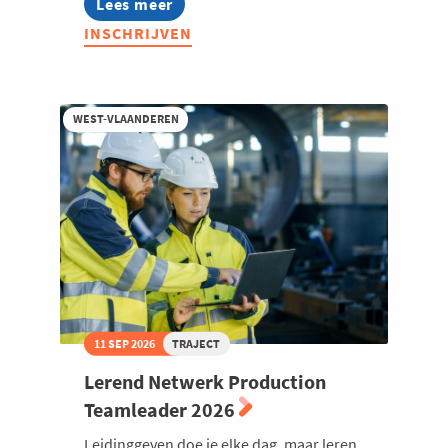
Lees meer
about
Lerend
Welzijn en gezondheidszorg
INSCHRIJVEN
Netwerk
Quality
2026
WEST-VLAANDEREN
11 SEP 2026
TRAJECT
Lerend Netwerk Production
Teamleader 2026
Leidinggeven doe je elke dag, maar leren