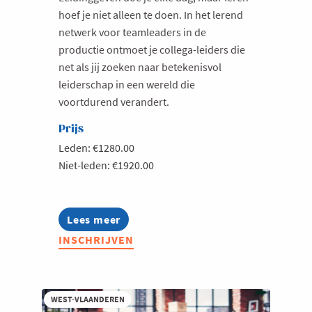
hoef je niet alleen te doen. In het lerend
netwerk voor teamleaders in de
productie ontmoet je collega-leiders die
net als jij zoeken naar betekenisvol
leiderschap in een wereld die
voortdurend verandert.
Prijs
Leden: €1280.00
Niet-leden: €1920.00
Lees meer
about
Lerend
INSCHRIJVEN
Netwerk
Production
Teamleader
2026
WEST-VLAANDEREN