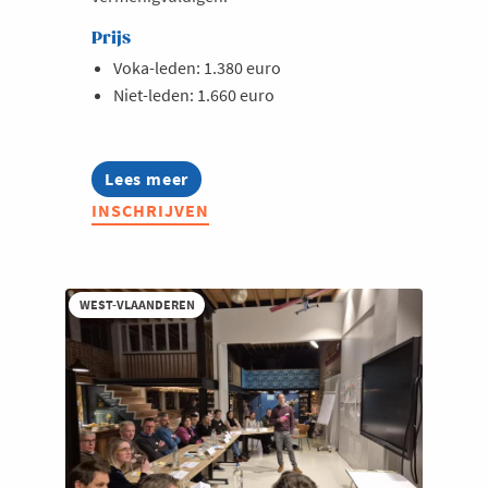
Prijs
Voka-leden: 1.380 euro
Niet-leden: 1.660 euro
Lees meer
about
Lerend
INSCHRIJVEN
Netwerk
Maintenance
2026
WEST-VLAANDEREN