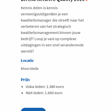
Milieu
Kennis delen is kennis
vermenigvuldigenBen je een
Mobiliteit
kwaliteitsmanager die streeft naar het
Netwerking
verbeteren van het strategisch
kwaliteitsmanagement binnen jouw
Onderwijs
bedrijf? Loop je vast op complexe
Opvolging en Overname
uitdagingen in een snel veranderende
Persoonlijke vaardigheden
wereld?
Regeringsvorming
Locatie
Retail
Moorslede
Ruimtelijke ordening en Infrastructuur
Prijs
Scale-ups
Voka-leden: 1.380 euro
Starten
Niet-leden: 1.660 euro
Strategie
Supply Chain