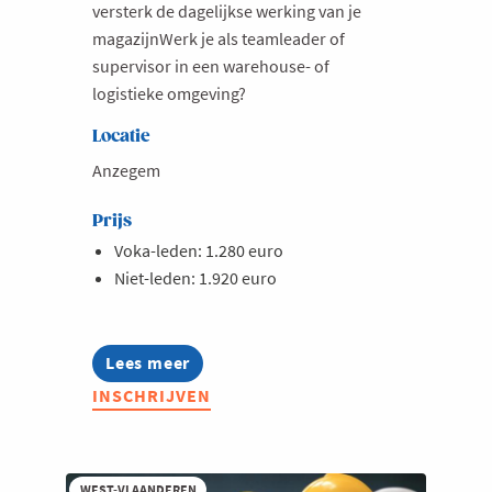
versterk de dagelijkse werking van je
magazijnWerk je als teamleader of
supervisor in een warehouse- of
logistieke omgeving?
Locatie
Anzegem
Prijs
Voka-leden: 1.280 euro
Niet-leden: 1.920 euro
Lees meer
about
Lerend
INSCHRIJVEN
Netwerk
Warehouse
&
Logistiek
Teamleaders
WEST-VLAANDEREN