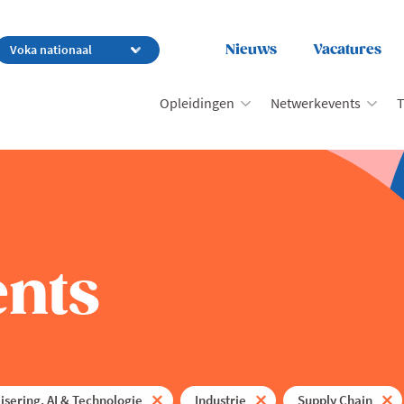
Nieuws
Vacatures
Opleidingen
Netwerkevents
T
nts
lisering, AI & Technologie
Industrie
Supply Chain