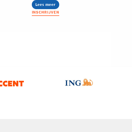
Lees meer
about
Lerend
INSCHRIJVEN
Netwerk
Data
&
AI