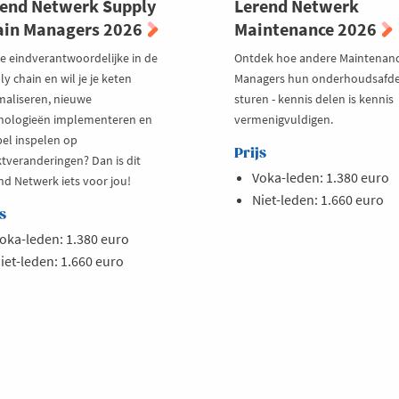
end Netwerk Supply
Lerend Netwerk
ain Managers 2026
Maintenance 2026
je eindverantwoordelijke in de
Ontdek hoe andere Maintenan
y chain en wil je je keten
Managers hun onderhoudsafde
maliseren, nieuwe
sturen - kennis delen is kennis
nologieën implementeren en
vermenigvuldigen.
bel inspelen op
Prijs
tveranderingen? Dan is dit
Voka-leden: 1.380 euro
nd Netwerk iets voor jou!
Niet-leden: 1.660 euro
s
oka-leden: 1.380 euro
iet-leden: 1.660 euro