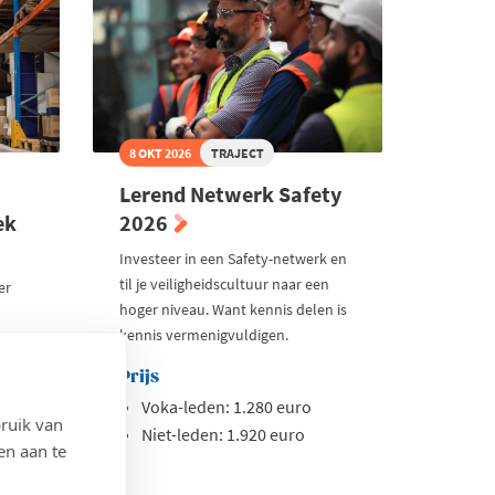
8 OKT 2026
TRAJECT
Lerend Netwerk Safety
ek
2026
Investeer in een Safety-netwerk en
til je veiligheidscultuur naar een
er
hoger niveau. Want kennis delen is
kennis vermenigvuldigen.
 als
n
Prijs
ving?
Voka-leden: 1.280 euro
ruik van
Niet-leden: 1.920 euro
en aan te