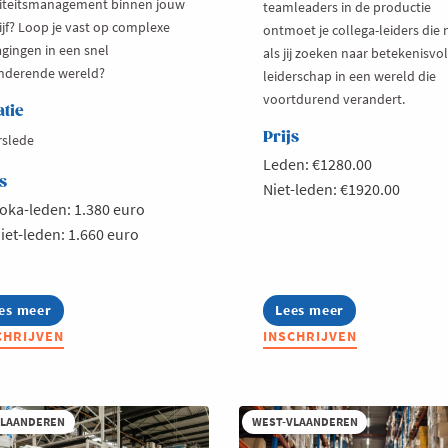
iteitsmanagement binnen jouw
teamleaders in de productie
ijf? Loop je vast op complexe
ontmoet je collega-leiders die 
agingen in een snel
als jij zoeken naar betekenisvol
nderende wereld?
leiderschap in een wereld die
voortdurend verandert.
atie
Prijs
slede
Leden: €1280.00
s
Niet-leden: €1920.00
oka-leden: 1.380 euro
iet-leden: 1.660 euro
es meer
out
Lees meer
about
rend
Lerend
CHRIJVEN
INSCHRIJVEN
twerk
Netwerk
ality
Production
26
Teamleader
2026
VLAANDEREN
WEST-VLAANDEREN