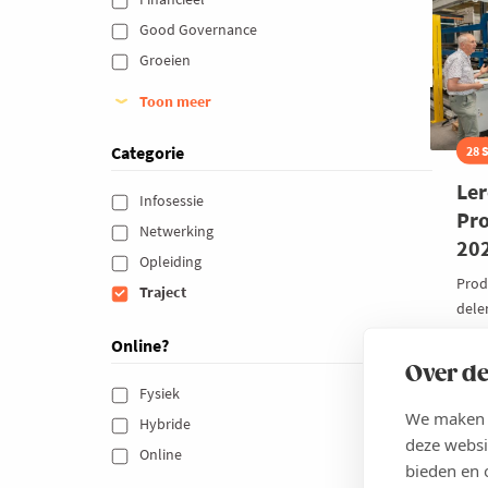
Good Governance 
Groeien 
Toon meer
Categorie
28 
Le
Infosessie 
Pr
Netwerking 
20
Opleiding 
Prod
Traject 
dele
prod
Online?
hebb
Over de
Fysiek 
Prij
We maken g
Hybride 
V
deze websi
Online 
N
bieden en 