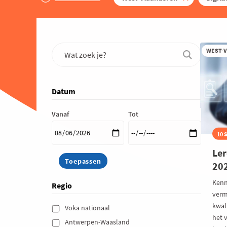
WEST-
Datum
Vanaf
Tot
10 
Ler
20
Kenn
Regio
verm
kwal
Voka nationaal 
het 
Antwerpen-Waasland 