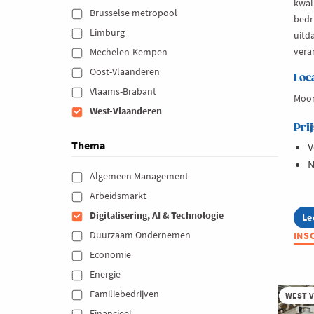
kwal
Brusselse metropool 
bedr
Limburg 
uitd
vera
Mechelen-Kempen 
Oost-Vlaanderen 
Loc
Vlaams-Brabant 
Moor
West-Vlaanderen 
Prij
Thema
V
N
Algemeen Management 
Arbeidsmarkt 
Digitalisering, AI & Technologie 
Le
ab
Le
Duurzaam Ondernemen 
INS
Ne
Qu
Economie 
20
Energie 
Familiebedrijven 
WEST-
Financieel 