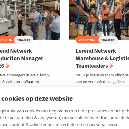
SEP 2026
TRAJECT
29 SEP 2026
TRAJECT
rend Netwerk
Lerend Netwerk
oduction Manager
Warehouse & Logisti
26
Teamleaders
uctiemanagers in actie: leren,
Stuur je logistiek team efficiënt
n & verbeterenWaarom
aan en versterk de dagelijkse
uctiemanagers elkaar nodig
werking van je magazijnWerk je
en om echt te groeien
teamleader of supervisor in ee
 cookies op deze website
warehouse- of logistieke omge
s
ebruik van cookies om gegevens m.b.t. de prestaties en het geb
Locatie
oka-leden: 1.380 euro
te te verzamelen & analyseren, om sociale netwerkfunctionaliteit
iet-leden: 1.660 euro
Anzegem
onze content & advertenties te verbeteren en personaliseren.