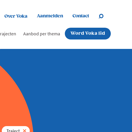
Aanmelden
Contact
Over Voka
rajecten
Aanbod per thema
Word Voka lid
Traject