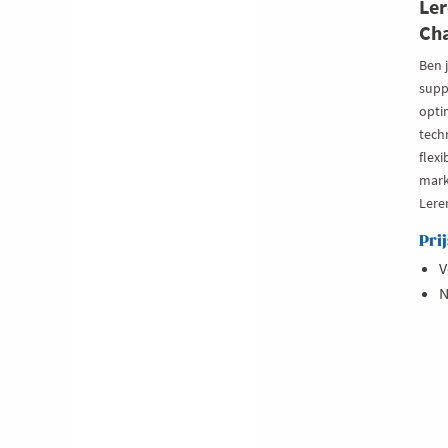
Ler
Ch
Ben 
suppl
opti
tech
flexi
mark
Lere
Prij
V
N