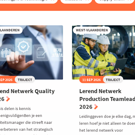
VLAANDEREN
WEST-VLAANDEREN
SEP 2026
TRAJECT
11 SEP 2026
TRAJECT
end Netwerk Quality
Lerend Netwerk
26
Production Teamlea
2026
is delen is kennis
enigvuldigenBen je een
Leidinggeven doe je elke dag, 
iteitsmanager die streeft naar
leren hoef je niet alleen te doen
verbeteren van het strategisch
het lerend netwerk voor